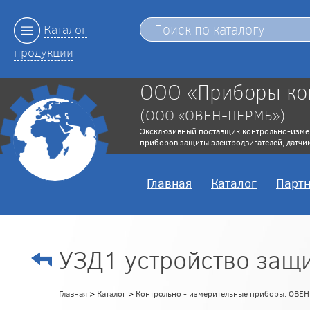
Каталог
продукции
ООО «Приборы ко
(ООО «ОВЕН-ПЕРМЬ»)
Эксклюзивный поставщик контрольно-изме
приборов защиты электродвигателей, датчик
Главная
Каталог
Парт
УЗД1 устройство защи
Главная
>
Каталог
>
Контрольно - измерительные приборы. ОВЕ