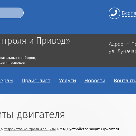
Беспл
нтроля и Привод»
Адрес: г. 
ул. Лунача
рительных приборов,
ов и приводов.
нерам
Прайс-лист
Услуги
Новости
Контакт
ты двигателя
Н
>
Устройства контроля и защиты
> УЗД1 устройство защиты двигателя