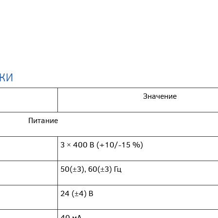
ики
Значение
Питание
3 × 400 В (+10/-15 %)
50(±3), 60(±3) Гц
24 (±4) В
40 мА