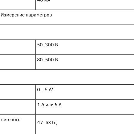
Измерение параметров
50..300 В
80..500 В
0…5 А*
1 А или 5 А
 сетевого
47..63 Гц