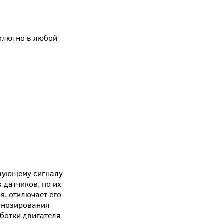
олютно в любой
твующему сигналу
 датчиков, по их
я, отключает его
огнозирования
ботки двигателя.