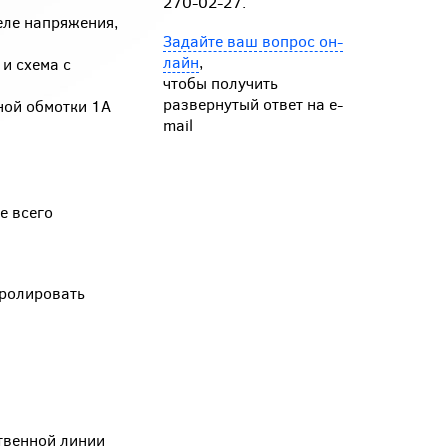
270-02-27.
еле напряжения,
Задайте ваш вопрос он-
лайн
,
и схема с
чтобы получить
развернутый ответ на e-
ной обмотки 1А
mail
е всего
тролировать
твенной линии