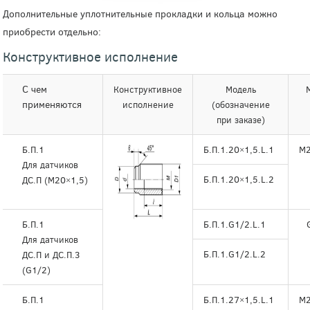
Дополнительные уплотнительные прокладки и кольца можно
приобрести отдельно:
Конструктив
ное исполнение
С чем
Конструктивное
Модель
применяются
исполнение
(обозначение
при заказе)
Б.П.1
Б.П.1.20×1,5.L.1
М2
Для датчиков
Б.П.1.20×1,5.L.2
ДС.П (М20×1,5)
Б.П.1
Б.П.1.G1/2.L.1
Для датчиков
Б.П.1.G1/2.L.2
ДС.П и ДС.П.3
(G1/2)
Б.П.1
Б.П.1.27×1,5.L.1
М2