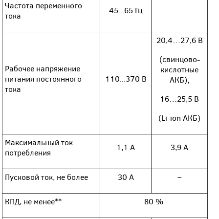
Частота переменного
45...65 Гц
–
тока
20,4…27,6 В
(свинцово-
Рабочее напряжение
кислотные
питания постоянного
110...370 В
АКБ);
тока
16…25,5 В
(Li-ion АКБ)
Максимальный ток
1,1 А
3,9 А
потребления
Пусковой ток, не более
30 А
–
КПД, не менее**
80 %