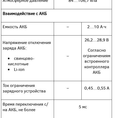
Атмосферное давление
84…106,7 кПа
Взаимодействие с АКБ
Емкость АКБ
–
2…10 А·ч
26,2…28,9 В
Напряжение отключения
заряда АКБ:
Согласно
ограничениям
–
свинцово-
встроенного
кислотные
контроллера
Li-ion
АКБ
Ток ограничения
–
0,45…0,55 А
зарядного устройства
Время переключения с/
5 мс
на АКБ, не более