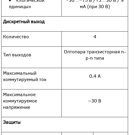
единицы»
мА (при 30 В)
Дискретный выход
Количество
4
Оптопара транзисторная n-
Тип выходов
p-n типа
Максимальный
0,4 А
коммутируемый ток
Максимальное
коммутируемое
⎓30 В
напряжение
Защиты