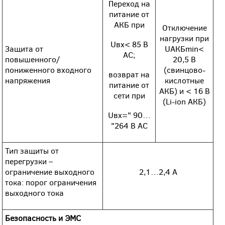
Переход на
питание от
АКБ при
Отключение
нагрузки при
Uвх< 85 В
Защита от
UАКБmin<
АС;
повышенного/
20,5 В
пониженного входного
(свинцово-
возврат на
напряжения
кислотные
питание от
АКБ) и < 16 В
сети при
(Li-ion АКБ)
Uвх=" 90…
"264 В АС
Тип защиты от
перегрузки –
ограничение выходного
2,1…2,4 А
тока: порог ограничения
выходного тока
Безопасность и ЭМС