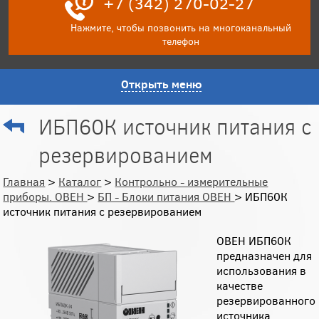
+7 (342) 270-02-27
Нажмите, чтобы позвонить на многоканальный
телефон
Открыть меню
ИБП60К источник питания с
резервированием
Главная
>
Каталог
>
Контрольно - измерительные
приборы. ОВЕН
>
БП - Блоки питания ОВЕН
> ИБП60К
источник питания с резервированием
ОВЕН ИБП60К
предназначен для
использования в
качестве
резервированного
источника