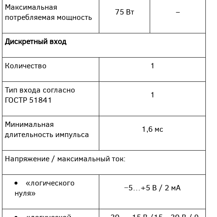
Максимальная
75 Вт
–
потребляемая мощность
Дискретный вход
Количество
1
Тип входа согласно
1
ГОСТР 51841
Минимальная
1,6 мс
длительность импульса
Напряжение / максимальный ток:
«логического
−5…+5 В / 2 мА
нуля»
«логической
−30…−15 В /15…30 В / 9