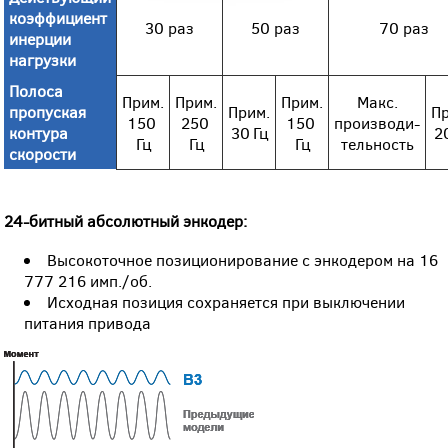
коэффициент
30 раз
50 раз
70 раз
инерции
нагрузки
Полоса
Прим.
Прим.
Прим.
Макс.
пропуская
Прим.
П
150
250
150
производи-
контура
30 Гц
2
Гц
Гц
Гц
тельность
скорости
24-битный абсолютный энкодер:
Высокоточное позиционирование с энкодером на 16
777 216 имп./об.
Исходная позиция сохраняется при выключении
питания привода