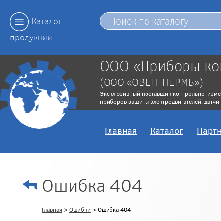
Каталог
продукции
ООО «Приборы ко
(ООО «ОВЕН-ПЕРМЬ»)
Эксклюзивный поставщик контрольно-изме
приборов защиты электродвигателей, датчик
Главная
Каталог
Парт
Ошибка 404
Главная
>
Ошибки
> Ошибка 404