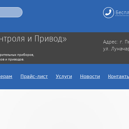
Беспл
нтроля и Привод»
Адрес: г. 
ул. Лунача
рительных приборов,
ов и приводов.
нерам
Прайс-лист
Услуги
Новости
Контакт