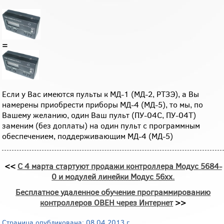
=
Если у Вас имеются пульты к МД-1 (МД-2, РТЗЭ), а Вы
намерены приобрести приборы МД-4 (МД-5), то мы, по
Вашему желанию, один Ваш пульт (ПУ-04С, ПУ-04Т)
заменим (без доплаты) на один пульт с программным
обеспечением, поддерживающим МД-4 (МД-5)
<<
С 4 марта стартуют продажи контроллера Модус 5684-
0 и модулей линейки Модус 56хх.
Бесплатное удаленное обучение программированию
контроллеров ОВЕН через Интернет
>>
Страница опубликована: 08.04.2013 г.