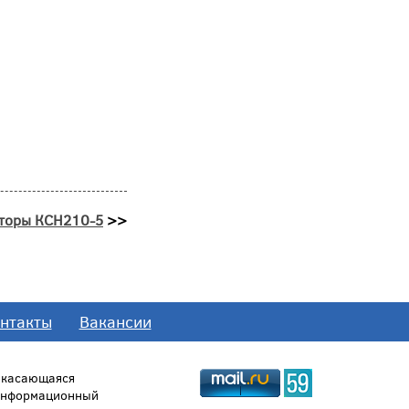
аторы КСН210-5
>>
нтакты
Вакансии
, касающаяся
 информационный