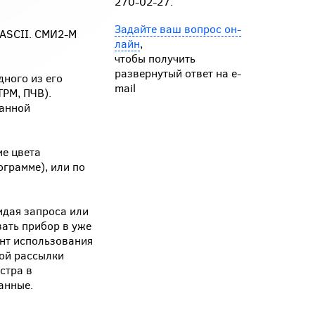
270-02-27.
Задайте ваш вопрос он-
/ASCII. СМИ2-М
лайн
,
чтобы получить
развернутый ответ на e-
дного из его
mail
ТРМ, ПЧВ).
данной
ие цвета
ограмме), или по
идая запроса или
вать прибор в уже
ант использования
ой рассылки
стра в
анные.