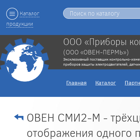
Каталог
продукции
ООО «Приборы ко
(ООО «ОВЕН-ПЕРМЬ»)
Эксклюзивный поставщик контрольно-изме
приборов защиты электродвигателей, датчик
Главная
Каталог
Парт
ОВЕН СМИ2-М - трёхц
отображения одного 