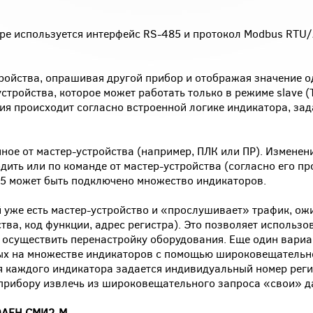
ре используется интерфейс RS-485 и протокол Modbus RTU
тройства, опрашивая другой прибор и отображая значение о
стройства, которое может работать только в режиме slave (
ия происходит согласно встроенной логике индикатора, за
нное от мастер-устройства (например, ПЛК или ПР). Изменен
ить или по команде от мастер-устройства (согласно его пр
85 может быть подключено множество индикаторов.
й уже есть мастер-устройство и «прослушивает» трафик, ож
тва, код функции, адрес регистра). Это позволяет использо
и осуществить перенастройку оборудования. Еще один вари
ых на множестве индикаторов с помощью широковещательн
Для каждого индикатора задается индивидуальный номер реги
прибору извлечь из широковещательного запроса «свои» д
 ОАЕН СМИ2-М