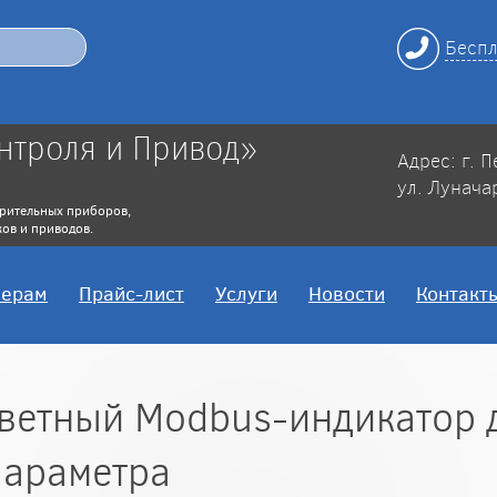
Беспл
нтроля и Привод»
Адрес: г. 
ул. Лунача
рительных приборов,
ов и приводов.
нерам
Прайс-лист
Услуги
Новости
Контакт
ветный Modbus-индикатор 
параметра