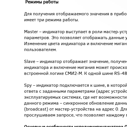
Режимы работы
Для получения отображаемого значения в прибо
имеет три режима работы.
Master – индикатор выступает в роли мастер-ус
параметров. Это позволяет отображать данные у
Изменение цвета индикатора и включение миган
пользователем.
Slave – индикатор отображает значение, получе
индикатора и включение мигания может происход
встроенной логике СМИ2-М. К одной шине RS-4
Spy – индикатор подключается к шине, в которо
ответа с заданными параметрами (адрес устройс
эксплуатируемых системах, где нет возможност
данного режима – синхронное обновление данн
(broadcast) от мастер-устройства на адрес 0. 
прослушиваем запросе, что позволяет каждому 
Основные особенности исполненияиндикатора