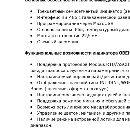
Трехцветный семисегментый индикатор (
Интерфейс RS-485 с гальванической развя
Программирование через MicroUSB.
Степень защиты IP65, температурный диа
Монтаж в отверстие 22,5 мм.
Съемный клеммник.
Функциональные возможности индикатора ОВЕ
Поддержка протоколов Modbus RTU/ASCII 
ожидая запроса с нужными параметрами, что п
Настраиваемый порядок байт/регистров д
Отображение значений типа INT, DINT, WOR
Время (значение в формате «xx:yy»).
Настраиваемое число ведущих нулей и зна
Поддержка режимов мигания и «бегущей с
Возможность линейного масштабирования 
Управление цветом, миганием и другими п
Наличие режима встроенной логики для из
диапазон.