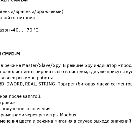
зеленый/красный/оранжевый).
зкой от питания.
пазон -40…+70 °C.
Н СМИ2-М
в режиме Master/Slave/Spy. В режиме Spy индикатор «про
озволяет интегрировать его в системы, где уже присутствуе
ля всех режимов работы.
D, DWORD, REAL, STRING, Портрет (битовая маска сегментов
ков после запятой.
троки».
полученного значения.
араметрами через регистры Modbus.
менения цвета и режима мигания в случае выхода значений