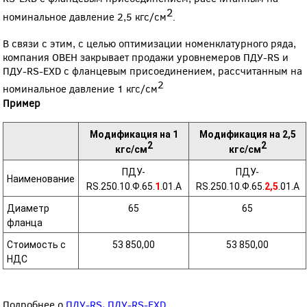
2
номинальное давление 2,5 кгс/см
.
В связи с этим, с целью оптимизации номенклатурного ряда,
компания ОВЕН закрывает продажи уровнемеров ПДУ-RS и
ПДУ-RS-EXD с фланцевым присоединением, рассчитанным на
2
номинальное давление 1 кгс/см
Пример
Модификация на 1
Модификация на 2,5
2
2
кгс/см
кгс/см
ПДУ-
ПДУ-
Наименование
RS.250.10.Ф.65.
1
.01.А
RS.250.10.Ф.65.
2,5
.01.А
Диаметр
65
65
фланца
Стоимость с
53 850,00
53 850,00
НДС
Подробнее о
ПДУ-RS
,
ПДУ-RS-EXD.