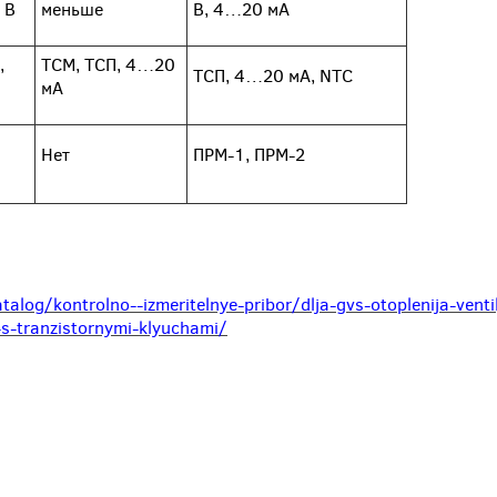
 В
меньше
В, 4…20 мА
,
ТСМ, ТСП, 4…20
ТСП, 4…20 мА, NTC
мА
Нет
ПРМ-1, ПРМ-2
alog/kontrolno--izmeritelnye-pribor/dlja-gvs-otoplenija-ventilj
-s-tranzistornymi-klyuchami/