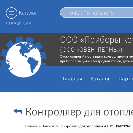
Каталог
продукции
ООО «Приборы ко
(ООО «ОВЕН-ПЕРМЬ»)
Эксклюзивный поставщик контрольно-изме
приборов защиты электродвигателей, датчик
Главная
Каталог
Парт
Контроллер для отоп
Главная
>
Новости
> Контроллер для отопления и ГВС ТРМ232М