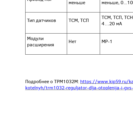
меньше
меньше, 0...10
ТСМ, ТСП, ТСН
Тип датчиков
ТСМ, ТСП
4…20 мА
Модули
Нет
МР-1
расширения
Подробнее о ТРМ1032М:
https://www.kip59.ru/kat
kotelnyh/trm1032-reguljator-dlja-otoplenija-i-gvs