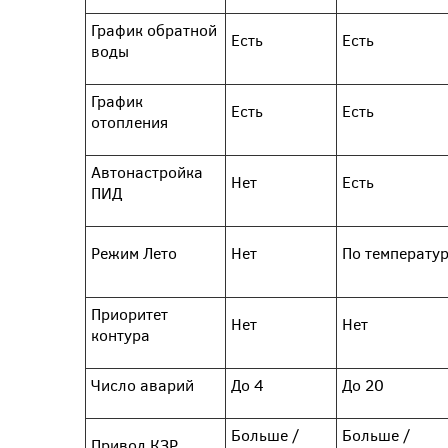
График обратной
Есть
Есть
воды
График
Есть
Есть
отопления
Автонастройка
Нет
Есть
ПИД
Режим Лето
Нет
По температу
Приоритет
Нет
Нет
контура
Число аварий
До 4
До 20
Больше /
Больше /
Привод КЗР