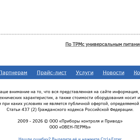
По ТРМс универсальным питан
Партнерам
Прайс-лист
Услуги
Новости
Ко
ше внимание на то, что вся представленная на сайте информация
технических характеристик, а также стоимости оборудования носит
и при каких условиях не является публичной офертой, определяемо
Статьи 437 (2) Гражданского кодекса Российской Федерации.
2009 - 2026 © ООО «Приборы контроля и Привод»
ООО «ОВЕН-ПЕРМЬ»
Нашли ошибку? Выделите её и нажмите Ctrl+Enter