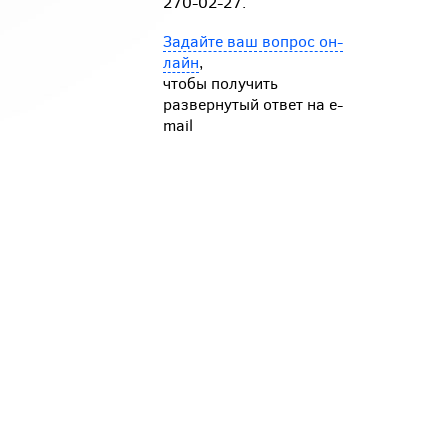
270-02-27.
Задайте ваш вопрос он-
лайн
,
чтобы получить
развернутый ответ на e-
mail