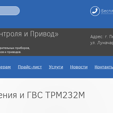
Беспл
нтроля и Привод»
Адрес: г. 
ул. Лунача
рительных приборов,
ов и приводов.
нерам
Прайс-лист
Услуги
Новости
Контакт
ления и ГВС ТРМ232М