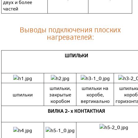
двух и более
частей
Выводы подключения плоских
нагревателей:
ШПИЛЬКИ
шпильки,
шпильки на
шпильк
шпильки
закрытые
коробе,
короб
коробом
вертикально
горизонт
ВИЛКА 2- х КОНТАКТНАЯ