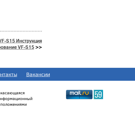
VF-S15 Инструкция
рование VF-S15
>>
нтакты
Вакансии
, касающаяся
 информационный
й положениями