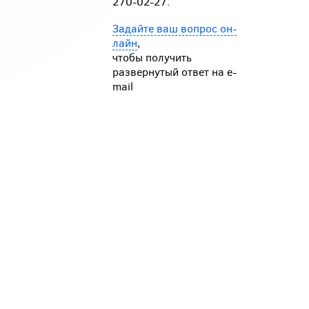
270-02-27.
Задайте ваш вопрос он-
лайн
,
чтобы получить
развернутый ответ на e-
mail