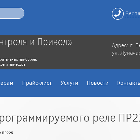
Беспл
нтроля и Привод»
Адрес: г. 
ул. Лунача
рительных приборов,
ов и приводов.
нерам
Прайс-лист
Услуги
Новости
Контакт
рограммируемого реле ПР2
е ПР225