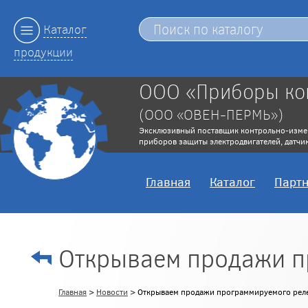
Каталог
продукции
ООО «Приборы ко
(ООО «ОВЕН-ПЕРМЬ»)
Эксклюзивный поставщик контрольно-изме
приборов защиты электродвигателей, датчик
Главная
Каталог
Парт
Открываем продажи п
Главная
>
Новости
> Открываем продажи программируемого рел