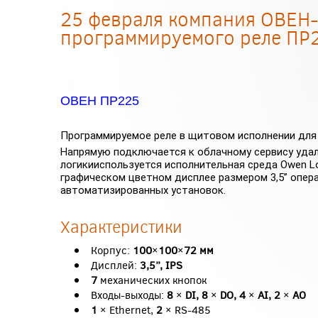
25 февраля компания ОВЕН
программируемого реле ПР
ОВЕН ПР225
Программируемое реле в щитовом исполнении для
Напрямую подключается к облачному сервису удал
логикииспользуется исполнительная среда Owen L
графическом цветном дисплее размером 3,5” опер
автоматизированных установок.
Характеристики
Корпус:
100×100×72 мм
Дисплей:
3,5”, IPS
7
механических кнопок
Входы-выходы:
8 × DI, 8 × DO, 4 × AI, 2 × АО
1
×
Ethernet,
2
×
RS-485