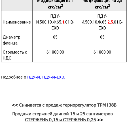
Модификация на 1
Модификация на 2,5
2
2
кгс/см
кгс/см
ПДУ-
ПДУ-
Наименование
И.500.10.Ф.65.
1
.01.В-
И.500.10.Ф.65.
2,5
.01.В-
EXD
ЕХD
Диаметр
65
65
фланца
Стоимость с
61 800,00
61 800,00
НДС
Подробнее о
ПДУ-И
,
ПДУ-И-EXD.
<<
Снимается с продаж терморегулятор ТРМ138В
Продажи стержней длиной 15 и 25 сантиметров –
СТЕРЖЕНЬ 0,15 и СТЕРЖЕНЬ 0,25
>>