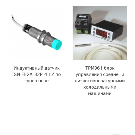
Индуктивный датчик
ТРМ961 блок
ISN EF2A-32P-4-LZ по
управления средне- и
супер цене
низкотемпературными
холодильными
машинами