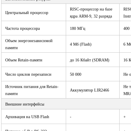
RISC-процессор на базе
RIS
Центральный процессор
ядра ARM-9, 32 разряда
Inst
Частота процессора
180 МГц
400
Объем энергонезависимой
4 Мб (Flash)
6 Мб
памяти
Объем Retain-памяти
до 16 Кбайт (SDRAM)
16 
Число циклов перезаписи
50 000
Не 
Источник питания для Retain-
Не т
Аккумулятор LIR2466
памяти
MR
Внешние интерфейсы
Архивация на USB Flash
-
+