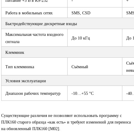
Питание +5 В в RS-232
-
+
Работа в мобильных сетях
SMS, CSD
SMS
Быстродействующие дискретные входы
Максимальная частота входного
До 10 кГц
До 
сигнала
Клеммник
Съё
Тип клеммника
Съёмный
нев
Условия эксплуатации
Диапазон рабочих температур
-10…+55 °С
-40
Существующие различия не позволяют использовать программу с
ПЛК160 старого образца «как есть» и требуют изменений для переноса
на обновленный ПЛК160 [М02].