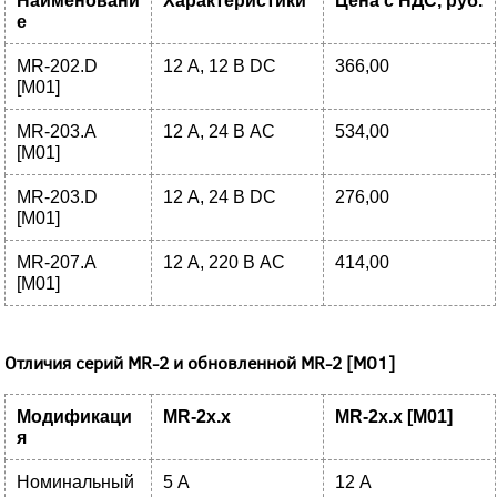
Наименовани
Характеристики
Цена с НДС, руб.
е
MR-202.D
12 А, 12 В DC
366,00
[M01]
MR-203.A
12 А, 24 В AC
534,00
[M01]
MR-203.D
12 А, 24 В DC
276,00
[M01]
MR-207.A
12 А, 220 В AC
414,00
[M01]
Отличия серий MR-2 и обновленной MR-2 [M01]
Модификаци
MR-2х.х
MR-2х.х [M01]
я
Номинальный
5 А
12 А