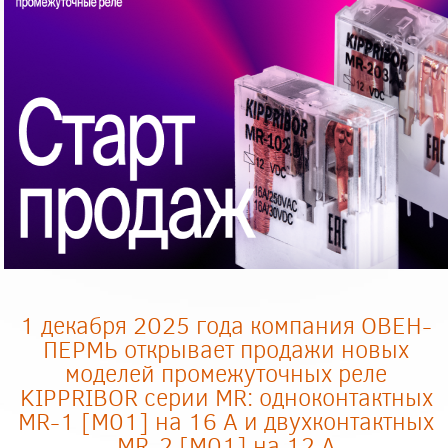
1 декабря 2025 года компания ОВЕН-
ПЕРМЬ открывает продажи новых
моделей промежуточных реле
KIPPRIBOR серии MR: одноконтактных
MR-1 [M01] на 16 А и двухконтактных
MR-2 [M01] на 12 А