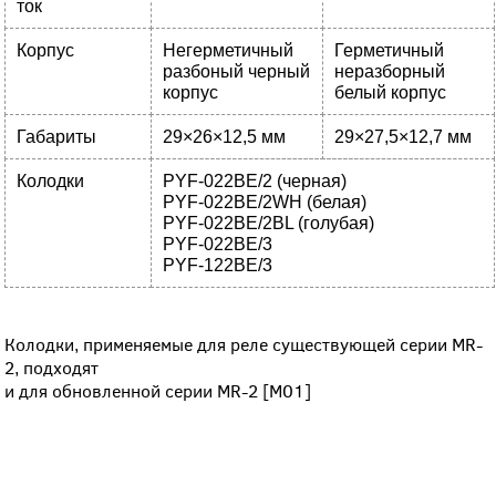
ток
Корпус
Негерметичный
Герметичный
разбоный черный
неразборный
корпус
белый корпус
Габариты
29×26×12,5 мм
29×27,5×12,7 мм
Колодки
PYF-022BE/2 (черная)
PYF-022BE/2WH (белая)
PYF-022BE/2BL (голубая)
PYF-022BE/3
PYF-122BE/3
Колодки, применяемые для реле существующей серии MR-
2, подходят
и для обновленной серии MR-2 [M01]