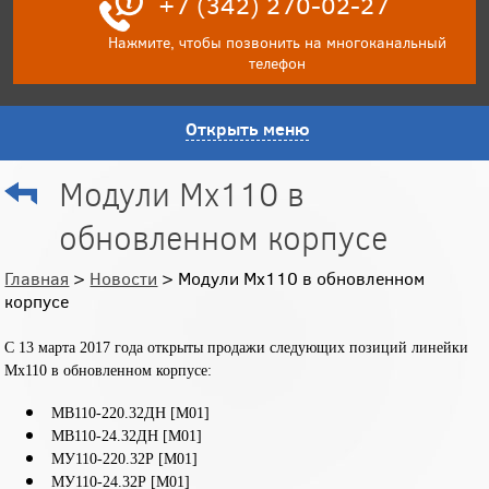
+7 (342) 270-02-27
Нажмите, чтобы позвонить на многоканальный
телефон
Открыть меню
Модули Мх110 в
обновленном корпусе
Главная
>
Новости
> Модули Мх110 в обновленном
корпусе
C 13 марта 2017 года открыты продажи следующих позиций линейки
Мх110 в обновленном корпусе:
МВ110-220.32ДН [М01]
МВ110-24.32ДН [М01]
МУ110-220.32Р [М01]
МУ110-24.32Р [М01]