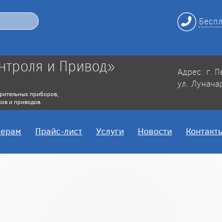
Беспл
нтроля и Привод»
Адрес: г. 
ул. Лунача
рительных приборов,
ов и приводов.
нерам
Прайс-лист
Услуги
Новости
Контакт