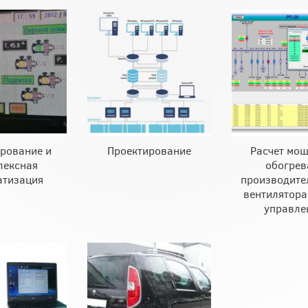
рование и
Проектирование
Расчет мо
лексная
обогрев
атизация
производите
вентилятор
управле