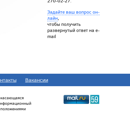
270-02-27.
Задайте ваш вопрос он-
лайн
,
чтобы получить
развернутый ответ на e-
mail
нтакты
Вакансии
, касающаяся
 информационный
й положениями