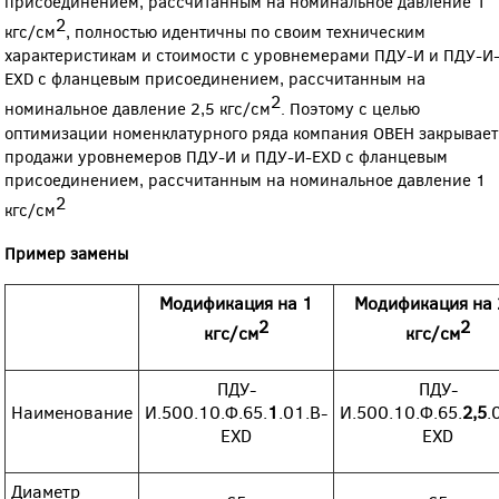
присоединением, рассчитанным на номинальное давление 1
2
кгс/см
, полностью идентичны по своим техническим
характеристикам и стоимости с уровнемерами ПДУ-И и ПДУ-И
EXD с фланцевым присоединением, рассчитанным на
2
номинальное давление 2,5 кгс/см
. Поэтому с целью
оптимизации номенклатурного ряда компания ОВЕН закрывает
продажи уровнемеров ПДУ-И и ПДУ-И-EXD с фланцевым
присоединением, рассчитанным на номинальное давление 1
2
кгс/см
Пример замены
Модификация на 1
Модификация на 
2
2
кгс/см
кгс/см
ПДУ-
ПДУ-
Наименование
И.500.10.Ф.65.
1
.01.В-
И.500.10.Ф.65.
2,5
.
EXD
ЕХD
Диаметр