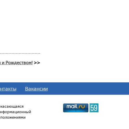
м и Рождеством!
>>
нтакты
Вакансии
, касающаяся
 информационный
й положениями