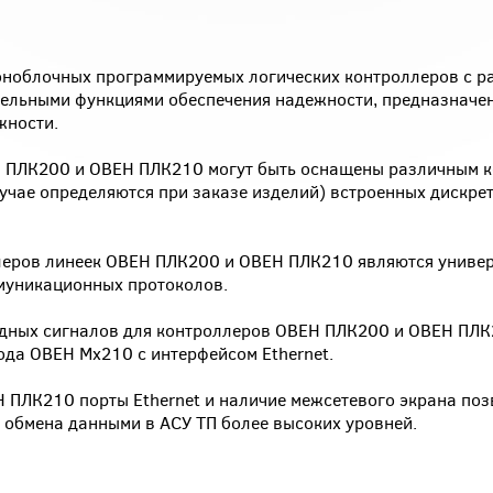
оноблочных программируемых логических контроллеров с 
льными функциями обеспечения надежности, предназначен
жности.
 ПЛК200 и ОВЕН ПЛК210 могут быть оснащены различным к
учае определяются при заказе изделий) встроенных дискре
леров линеек ОВЕН ПЛК200 и ОВЕН ПЛК210 являются униве
муникационных протоколов.
одных сигналов для контроллеров ОВЕН ПЛК200 и ОВЕН ПЛ
да ОВЕН Мх210 с интерфейсом Ethernet.
 ПЛК210 порты Ethernet и наличие межсетевого экрана поз
 обмена данными в АСУ ТП более высоких уровней.