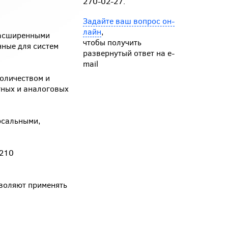
270-02-27.
Задайте ваш вопрос он-
лайн
,
расширенными
чтобы получить
ные для систем
развернутый ответ на e-
mail
оличеством и
тных и аналоговых
рсальными,
К210
воляют применять