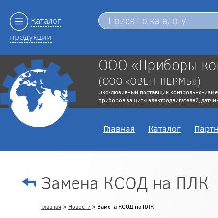
Каталог
продукции
ООО «Приборы ко
(ООО «ОВЕН-ПЕРМЬ»)
Эксклюзивный поставщик контрольно-изме
приборов защиты электродвигателей, датчик
Главная
Каталог
Парт
Замена КСОД на ПЛК
Главная
>
Новости
> Замена КСОД на ПЛК