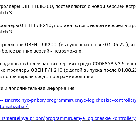
нтроллеры ОВЕН ПЛК200, поставляются с новой версией встр
tch 3.
троллеры ОВЕН ПЛК210, поставляются с новой версией встр
tch 3.
роллеров ОВЕН ПЛК200, (выпущенных после 01.06.22.), ил
 более ранних версий - невозможно.
озданных в более ранних версиях среды CODESYS V3.5, в 
в контроллеры ОВЕН ПЛК210 (с датой выпуска после 01.08.2
в новой версии среды программирования.
ки и дополнительная информация:
-izmeritelnye-pribor/programmiruemye-logicheskie-kontroller
vtomatizatsii/
-izmeritelnye-pribor/programmiruemye-logicheskie-kontrollery