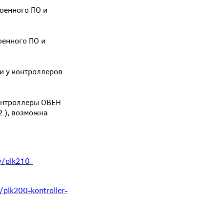
оенного ПО и
оенного ПО и
и у контроллеров
контроллеры ОВЕН
2.), возможна
y/plk210-
/plk200-kontroller-