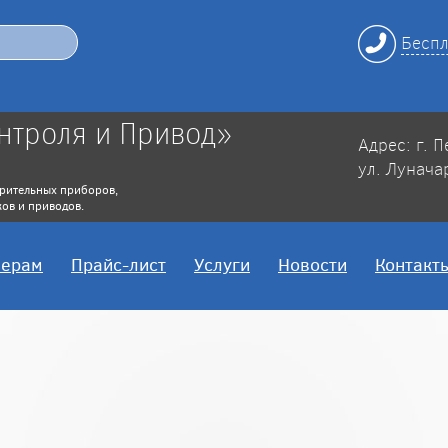
Беспл
нтроля и Привод»
Адрес: г. 
ул. Лунача
рительных приборов,
ов и приводов.
нерам
Прайс-лист
Услуги
Новости
Контакт