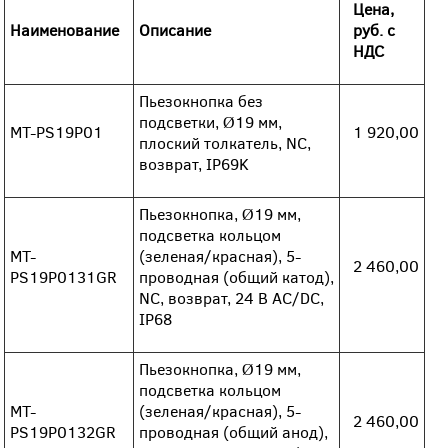
Цена,
Наименование
Описание
руб. с
НДС
Пьезокнопка без
подсветки, Ø19 мм,
MT-PS19P01
1 920,00
плоский толкатель, NC,
возврат, IP69K
Пьезокнопка, Ø19 мм,
подсветка кольцом
MT-
(зеленая/красная), 5-
2 460,00
PS19P0131GR
проводная (общий катод),
NC, возврат, 24 В AC/DC,
IP68
Пьезокнопка, Ø19 мм,
подсветка кольцом
MT-
(зеленая/красная), 5-
2 460,00
PS19P0132GR
проводная (общий анод),