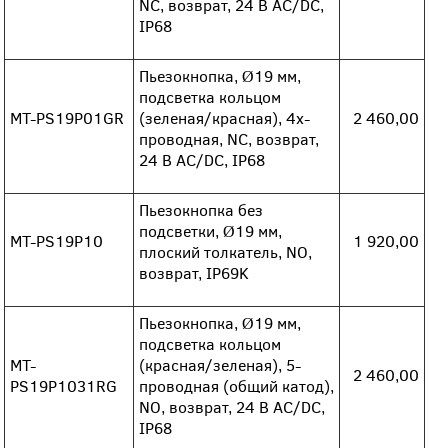
NC, возврат, 24 В AC/DC,
IP68
Пьезокнопка, Ø19 мм,
подсветка кольцом
MT-PS19P01GR
(зеленая/красная), 4х-
2 460,00
проводная, NC, возврат,
24 В AC/DC, IP68
Пьезокнопка без
подсветки, Ø19 мм,
MT-PS19P10
1 920,00
плоский толкатель, NO,
возврат, IP69K
Пьезокнопка, Ø19 мм,
подсветка кольцом
MT-
(красная/зеленая), 5-
2 460,00
PS19P1031RG
проводная (общий катод),
NO, возврат, 24 В AC/DC,
IP68