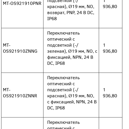
подсветкой (-/
1
MT-OS921910PNR
красная), Ø19 мм, NO,
936,80
возврат, PNP, 24 В DC,
IP68
Переключатель
оптический с
MT-
подсветкой (-/
1
OS921910ZNNG
зеленая), Ø19 мм, NO, с
936,80
фиксацией, NPN, 24 В
DC, IP68
Переключатель
оптический с
MT-
подсветкой (-/
1
OS921910ZNNR
красная), Ø19 мм, NO,
936,80
с фиксацией, NPN, 24 В
DC, IP68
Переключатель
оптический с