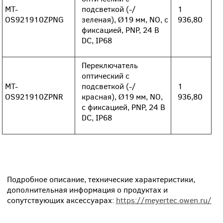
MT-
подсветкой (-/
1
OS921910ZPNG
зеленая), Ø19 мм, NO, с
936,80
фиксацией, PNP, 24 В
DC, IP68
Переключатель
оптический с
MT-
подсветкой (-/
1
OS921910ZPNR
красная), Ø19 мм, NO,
936,80
с фиксацией, PNP, 24 В
DC, IP68
Подробное описание, технические характеристики,
дополнительная информация о продуктах и
сопутствующих аксессуарах:
https://meyertec.owen.ru/