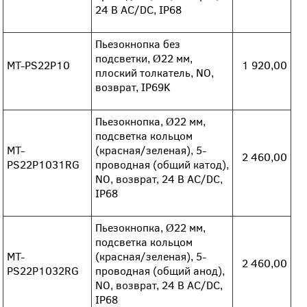
24 В AC/DC, IP68
Пьезокнопка без
подсветки, Ø22 мм,
MT-PS22P10
1 920,00
плоский толкатель, NO,
возврат, IP69K
Пьезокнопка, Ø22 мм,
подсветка кольцом
MT-
(красная/зеленая), 5-
2 460,00
PS22P1031RG
проводная (общий катод),
NO, возврат, 24 В AC/DC,
IP68
Пьезокнопка, Ø22 мм,
подсветка кольцом
MT-
(красная/зеленая), 5-
2 460,00
PS22P1032RG
проводная (общий анод),
NO, возврат, 24 В AC/DC,
IP68