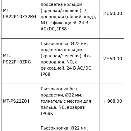
подсветка кольцом
MT-
(красная/зеленая), 7-
2 550,00
PS22P10Z32RG
проводная (общий анод),
NO, с фиксацией, 24 В
AC/DC, IP68
Пьезокнопка, Ø22 мм,
подсветка кольцом
MT-
(красная/зеленая), 4х-
2 550,00
PS22P10ZRG
проводная, NO, с
фиксацией, 24 В AC/DC,
IP68
Пьезокнопка без
подсветки, Ø22 мм,
MT-PS22Z01
толкатель с местом для
1 968,00
пальца, NC, возврат,
IP69K
Пьезокнопка, Ø22 мм,