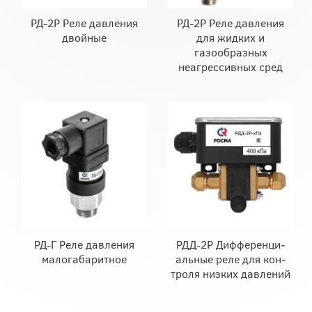
РД-2Р Реле давления
РД-2Р Реле давления
двойные
для жидких и
газообразных
неагрессивных сред
РД-Г Реле давления
РДД-2Р Дифферен­ци­
малогабаритное
аль­ные ре­ле для кон­
тро­ля низ­ких дав­ле­ний