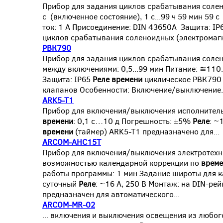
Прибор для задания циклов срабатывания соле
с (включенное состояние), 1 с...99 ч 59 мин 59
ток: 1 А Присоединение: DIN 43650A Защита: I
циклов срабатывания соленоидных (электромагн
РВК790
Прибор для задания циклов срабатывания соле
между включениями: 0,5...99 мин Питание: ≅110.
Защита: IP65
Реле
времени
циклическое РВК790 
клапанов Особенности: Включение/выключение..
ARK5-T1
Прибор для включения/выключения исполнител
времени
: 0,1 с…10 д Погрешность: ±5%
Реле
: ~
времени
(таймер) ARK5-T1 предназначено для...
ARCOM-AHC15T
Прибор для включения/выключения электротехн
возможностью календарной коррекции по
врем
работы программы: 1 мин Задание широты для 
суточный
Реле
: ~16 А, 250 В Монтаж: на DIN-р
предназначен для автоматического...
ARCOM-MR-02
... включения и выключения освещения из любо