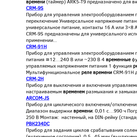
времени
(таймер) ARK5-T9 предназначено для в
CRM-9S
Прибор для управления электрооборудованием 
переключение Универсальное напряжение питани
универсальное питание, контакты 16 A или 3×8
CRM-9S предназначены для универсального исп
применении...
CRM-91H
Прибор для управления электрооборудованием 
питания ≅12…240 В или ~230 В 4
временные
фу
управляемых напряжением питания 1 функция
р
Мультифункциональное
реле
времени
CRM-91H д
CRM-2H
Прибор для выключения и включения управляе
настраиваемым
временем
размыкания и замыкани
ARCOM-JS
Прибор для циклического включения/отключени
Диапазон выдержки
времени
: 0,01 с…990 ч Пог
250 В Монтаж: настенный, на DIN-рейку (станда
РВК234DC
Прибор для задания циклов срабатывания соле
(включенное состояние), 0,5...45 мин (выключен