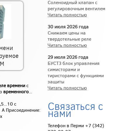
Соленоидный клапан с
регулировочным вентилем
Читать полностью
30 июля 2026 года
Снижаем цены на
твердотельные реле
Читать полностью
емени
руемое
29 июля 2026 года
1М
БУСТ3 блок управления
симисторами и
тиристорами с функциями
защиты
еле
времени
с
Читать полностью
го
временного
...
Связаться с
,5...10 с
нами
1 А Присоединение:
х
Телефон в Перми +7 (342)