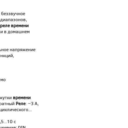
 беззвучное
диапазонов,
реле
времени
ии в домашнем
ьное напряжение
нкций,
имо
ежутки
времени
кратный
Реле
: ~3 А,
иклического...
,5...10 с
динение: DIN