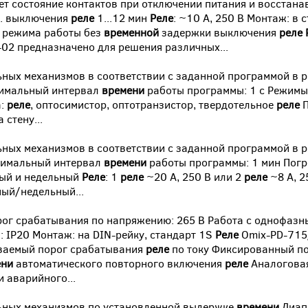
т состояние контактов при отключении питания и восстана
.. выключения
реле
1...12 мин
Реле
: ~10 А, 250 В Монтаж: в 
 режима работы без
временной
задержки выключения
реле
-02 предназначено для решения различных...
ных механизмов в соответствии с заданной программой в 
нимальный интервал
времени
работы программы: 1 с Режимы
а:
реле
, оптосимистор, оптотранзистор, твердотельное
реле
П
 стену...
ных механизмов в соответствии с заданной программой в 
нимальный интервал
времени
работы программы: 1 мин Пог
чный и недельный
Реле
: 1
реле
~20 А, 250 В или 2
реле
~8 А, 2
ный/недельный...
порог срабатывания по напряжению: 265 В Работа с однофазн
а: IP20 Монтаж: на DIN-рейку, стандарт 1S
Реле
Omix-PD-715
аиваемый порог срабатывания
реле
по току Фиксированный п
ени
автоматического повторного включения
реле
Аналоговая
 аварийного...
ьных механизмов по установленной выдержке
времени
Диап