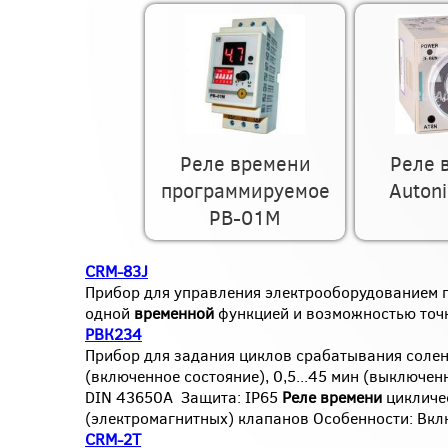
Реле времени
Реле 
программируемое
Auton
РВ-01М
CRM-83J
Прибор для управления электрооборудованием 
одной
временной
функцией и возможностью точ
РВК234
Прибор для задания циклов срабатывания соле
(включенное состояние), 0,5...45 мин (выключен
DIN 43650A Защита: IP65
Реле
времени
цикличе
(электромагнитных) клапанов Особенности: Вкл
CRM-2T