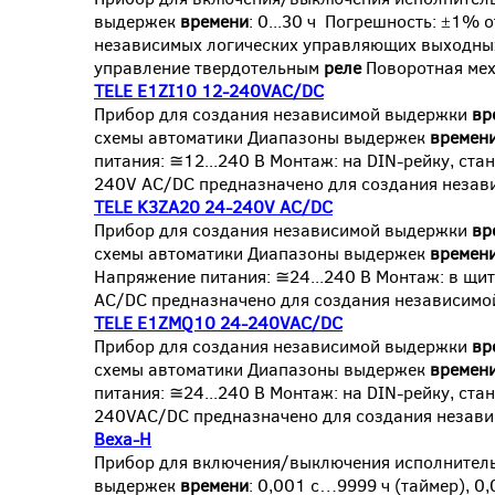
выдержек
времени
: 0...30 ч Погрешность: ±1% 
независимых логических управляющих выходных
управление твердотельным
реле
Поворотная мех
TELE E1ZI10 12-240VAC/DC
Прибор для создания независимой выдержки
вр
схемы автоматики Диапазоны выдержек
времен
питания: ≅12...240 В Монтаж: на DIN-рейку, ст
240V AC/DC предназначено для создания неза
TELE K3ZA20 24-240V AC/DC
Прибор для создания независимой выдержки
вр
схемы автоматики Диапазоны выдержек
времен
Напряжение питания: ≅24...240 В Монтаж: в щи
AC/DC предназначено для создания независим
TELE E1ZMQ10 24-240VAC/DC
Прибор для создания независимой выдержки
вр
схемы автоматики Диапазоны выдержек
времен
питания: ≅24...240 В Монтаж: на DIN-рейку, ст
240VAC/DC предназначено для создания незав
Веха-Н
Прибор для включения/выключения исполнител
выдержек
времени
: 0,001 с…9999 ч (таймер), 0,0