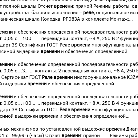
от полной шкалы Отсчет
времени
: прямой Режимы работы: о
 устройства: базовое исполнение –
реле
, опциональное ис
аническая шкала Колодка PF083A в комплекте Монтаж:...
емени
и обеспечения определенной последовательности ра
и
: 0,05 с…100... ... перекидной контакт, ~8 А, 250 В 2 функ
андарт 3S Сертификат ГОСТ
Реле
времени
многофункциональн
висимой выдержки
времени
и обеспечения определенной...
емени
и обеспечения определенной последовательности ра
и
: 0,05 с…3... ... контакты: 2 перекидных контакта, ~8 А, 250
т Сертификат ГОСТ
Реле
времени
многофункциональное K3Z
ой выдержки
времени
и обеспечения определенной...
емени
и обеспечения определенной последовательности ра
и
: 0,05 с…100... ... перекидной контакт, ~8 А, 250 В 4 функ
андарт 3S Сертификат ГОСТ
Реле
времени
многофункциональн
исимой выдержки
времени
и обеспечения определенной...
ьных механизмов по установленной выдержке
времени
Диап
1 с...99,99 ч (часы) Отсчет
времени
: прямой... ... Режимы р