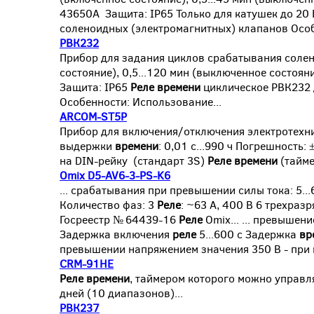
43650A Защита: IP65 Только для катушек до 20
соленоидных (электромагнитных) клапанов Особе
РВК232
Прибор для задания циклов срабатывания соле
состояние), 0,5...120 мин (выключенное состоян
Защита: IP65
Реле
времени
циклическое РВК232 
Особенности: Использование...
ARCOM-ST5P
Прибор для включения/отключения электротехн
выдержки
времени
: 0,01 с...990 ч Погрешность:
на DIN-рейку (стандарт 3S)
Реле
времени
(тайме
Omix D5-AV6-3-PS-K6
... срабатывания при превышении силы тока: 5..
Количество фаз: 3
Реле
: ~63 А, 400 В 6 трехра
Госреестр № 64439-16
Реле
Omix... ... превышен
Задержка включения
реле
5...600 с Задержка
вр
превышении напряжением значения 350 В - при 
CRM-91HE
Реле
времени
, таймером которого можно управл
дней (10 диапазонов)...
РВК237