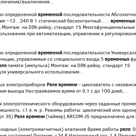
ключения/выключения...
по определенной
временной
последовательности Абсолютно
я ~12…240 В 1 статический бесконтактный... ...
временных
 A Монтаж: на DIN-рейку, стандарт 1S Многофункциональные
ользования при автоматизации, управлении и регулирован
по определенной
временной
последовательности Универсал
нкции, управляемые со специального входа 5
временных
фу
еле
памяти (импульса) Монтаж: на DIN-рейку, стандарт 1S
ля универсального использования...
мых электроприборов
Реле
времени
– циклователь с независ
я выхода Настраиваемое время от 0,1 с до 100 дней;...
я электротехнического оборудования через заданные пром
решность: ±1 e. м. p. Режимы работы: циклический или одно
рт 3S)
Реле
времени
(таймер) ARCOM-JS предназначено для ц
ноидных (электромагнитных) клапанов Время работы
реле
: 0
ное состояние) Питание: =24 В Нагрузочный ток: 1 А Присое