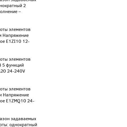
днократный 2
полнение –
боты элементов
ции Напряжение
ое E1ZI10 12-
боты элементов
 В 5 функций
A20 24-240V
боты элементов
ции Напряжение
ое E1ZMQ10 24-
азон задаваемых
аботы: однократный