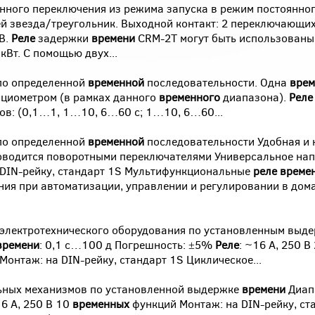
ронного переключения из режима запуска в режим постоянно
ей звезда/треугольник. Выходной контакт: 2 переключающих
В.
Реле
задержки
времени
CRM-2T могут быть использованы
Вт. С помощью двух...
по определенной
временной
последовательности. Одна
врем
циометром (в рамках данного
временного
диапазона).
Реле
в: (0,1…1, 1…10, 6…60 с; 1…10, 6…60...
по определенной
временной
последовательности Удобная и 
водится поворотными переключателями Универсальное нап
DIN-рейку, стандарт 1S Мультифункциональные
реле
време
ния при автоматизации, управлении и регулировании в до
электротехнического оборудования по установленным выд
времени
: 0,1 с…100 д Погрешность: ±5%
Реле
: ~16 А, 250 В
Монтаж: на DIN-рейку, стандарт 1S Циклическое...
ьных механизмов по установленной выдержке
времени
Диап
16 А, 250 В 10
временных
функций Монтаж: на DIN-рейку, ст