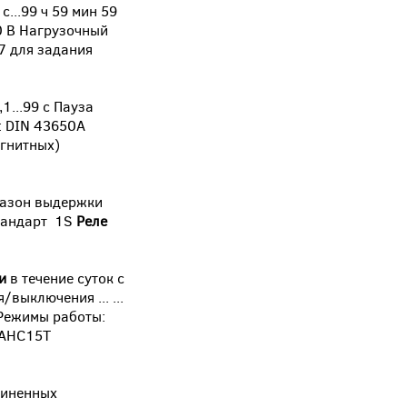
1 с...99 ч 59 мин 59
40 В Нагрузочный
7 для задания
0,1...99 с Пауза
е: DIN 43650A
гнитных)
азон выдержки
стандарт 1S
Реле
и
в течение суток с
выключения ... ...
Режимы работы:
-AHC15T
диненных