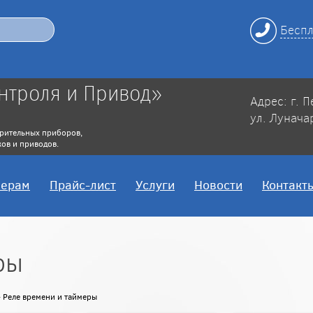
Беспл
нтроля и Привод»
Адрес: г. 
ул. Лунача
рительных приборов,
ов и приводов.
нерам
Прайс-лист
Услуги
Новости
Контакт
ры
 Реле времени и таймеры