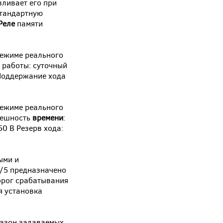
вливает его при
стандартную
Реле
памяти
режиме реального
 работы: суточный
оддержание хода
режиме реального
решность
времени
:
50 В Резерв хода:
ыми и
/5 предназначено
орог срабатывания
 установка
азон задаваемых