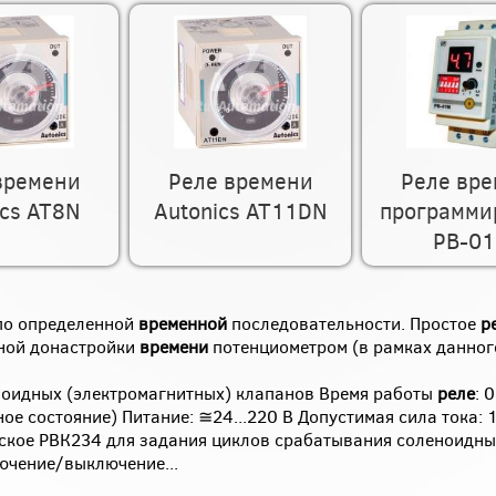
времени
Реле времени
Реле вр
ics AT8N
Autonics AT11DN
программи
РВ-0
по определенной
временной
последовательности. Простое
р
ной донастройки
времени
потенциометром (в рамках данно
ноидных (электромагнитных) клапанов Время работы
реле
: 0
ное состояние) Питание: ≅24...220 В Допустимая сила тока: 
ское РВК234 для задания циклов срабатывания соленоидны
ючение/выключение...