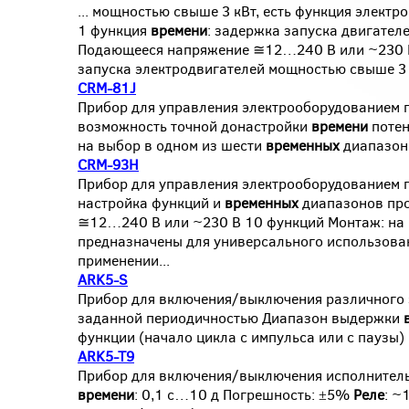
... мощностью свыше 3 кВт, есть функция элект
1 функция
времени
: задержка запуска двигател
Подающееся напряжение ≅12…240 В или ~230 
запуска электродвигателей мощностью свыше 3 к
CRM-81J
Прибор для управления электрооборудованием 
возможность точной донастройки
времени
потен
на выбор в одном из шести
временных
диапазоно
CRM-93H
Прибор для управления электрооборудованием 
настройка функций и
временных
диапазонов про
≅12…240 В или ~230 В 10 функций Монтаж: на 
предназначены для универсального использова
применении...
ARK5-S
Прибор для включения/выключения различного 
заданной периодичностью Диапазон выдержки
функции (начало цикла с импульса или с паузы) 
ARK5-T9
Прибор для включения/выключения исполнител
времени
: 0,1 с…10 д Погрешность: ±5%
Реле
: ~