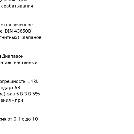
 срабатывания
2 с (включенное
ие: DIN 43650B
гнитных) клапанов
и
Диапазон
онтаж: настенный,
.
 Погрешность: ±1%
андарт 5S
с) фаз 5 В 3 В 5%
ения - при
я от 0,1 с до 10