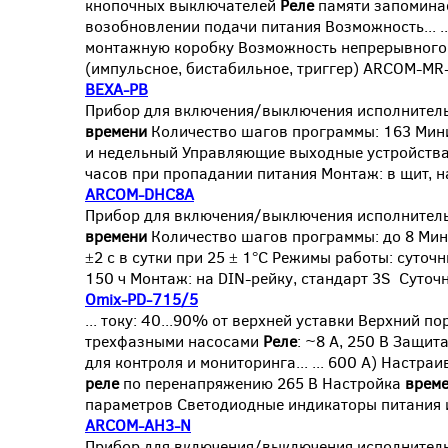
кнопочных выключателей
Реле
памяти запоминае
возобновлении подачи питания Возможность... .
монтажную коробку Возможность непрерывного
(импульсное, бистабильное, триггер) ARCOM-MR
ВЕХА-РВ
Прибор для включения/выключения исполнитель
времени
Количество шагов программы: 163 Ми
и недельный Управляющие выходные устройств
часов при пропадании питания Монтаж: в щит, на
ARCOM-DHC8A
Прибор для включения/выключения исполнитель
времени
Количество шагов программы: до 8 Ми
±2 с в сутки при 25 ± 1°С Режимы работы: суто
150 ч Монтаж: на DIN-рейку, стандарт 3S Суточ
Omix-PD-715/5
... току: 40...90% от верхней уставки Верхний 
трехфазными насосами
Реле
: ~8 А, 250 В Защит
для контроля и мониторинга... ... 600 А) Настр
реле
по перенапряжению 265 В Настройка
врем
параметров Светодиодные индикаторы питания и
ARCOM-AH3-N
Прибор для включения/выключения исполнител