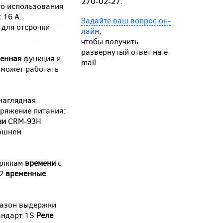
270-02-27.
го использования
 16 A.
Задайте ваш вопрос он-
 для отсрочки
лайн
,
чтобы получить
развернутый ответ на e-
енная
функция и
mail
может работать
наглядная
ряжение питания:
ни
CRM-93H
машнем
ержкам
времени
с
 2
временные
азон выдержки
андарт 1S
Реле