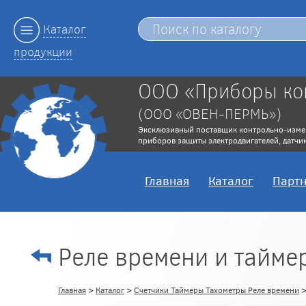
Каталог
продукции
ООО «Приборы ко
(ООО «ОВЕН-ПЕРМЬ»)
Эксклюзивный поставщик контрольно-изме
приборов защиты электродвигателей, датчик
Главная
Каталог
Парт
Реле времени и тайме
Главная
>
Каталог
>
Счетчики Таймеры Тахометры Реле времени
>