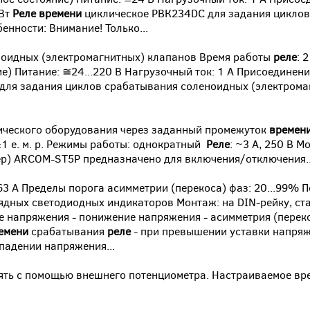
 Вт
Реле
времени
циклическое РВК234DC для задания циклов
нности: Внимание! Только...
ноидных (электромагнитных) клапанов Время работы
реле
: 
ие) Питание: ≅24...220 В Нагрузочный ток: 1 А Присоединен
для задания циклов срабатывания соленоидных (электрома
ического оборудования через заданный промежуток
времен
 ±1 e. м. p. Режимы работы: однократный
Реле
: ~3 А, 250 В М
р) ARCOM-ST5P предназначено для включения/отключения..
.63 А Пределы порога асимметрии (перекоса) фаз: 20...99%
зрядных светодиодных индикаторов Монтаж: на DIN-рейку, ст
ие напряжения - понижение напряжения - асимметрия (переко
емени
срабатывания
реле
- при превышении уставки напряж
падении напряжения...
ять с помощью внешнего потенциометра. Настраиваемое врем