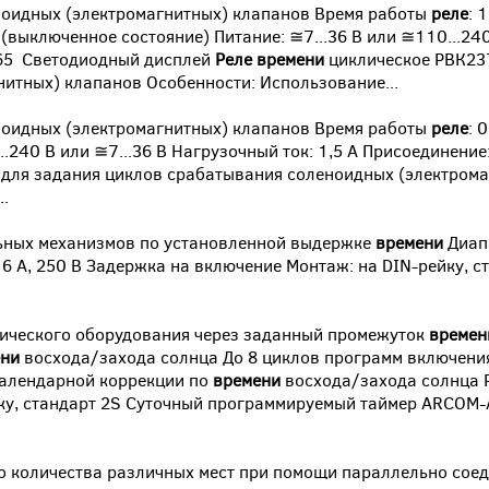
ноидных (электромагнитных) клапанов Время работы
реле
: 
 с (выключенное состояние) Питание: ≅7...36 В или ≅110...2
P65 Светодиодный дисплей
Реле
времени
циклическое РВК23
итных) клапанов Особенности: Использование...
ноидных (электромагнитных) клапанов Время работы
реле
: 
..240 В или ≅7...36 В Нагрузочный ток: 1,5 А Присоединени
для задания циклов срабатывания соленоидных (электрома
.
ьных механизмов по установленной выдержке
времени
Диап
16 А, 250 В Задержка на включение Монтаж: на DIN-рейку, 
ического оборудования через заданный промежуток
времен
ени
восхода/захода солнца До 8 циклов программ включения/
календарной коррекции по
времени
восхода/захода солнца 
ейку, стандарт 2S Суточный программируемый таймер ARCOM
го количества различных мест при помощи параллельно сое