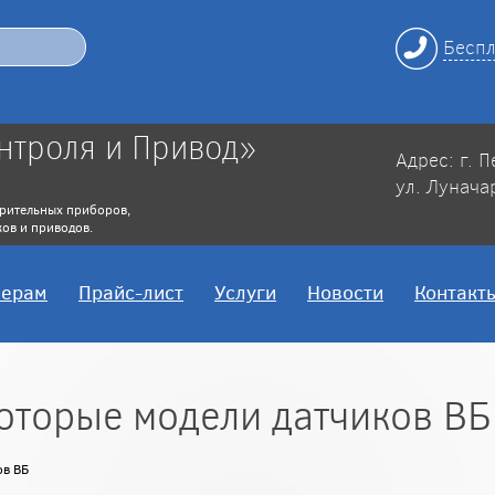
Беспл
нтроля и Привод»
Адрес: г. 
ул. Лунача
рительных приборов,
ов и приводов.
нерам
Прайс-лист
Услуги
Новости
Контакт
оторые модели датчиков ВБ
ов ВБ