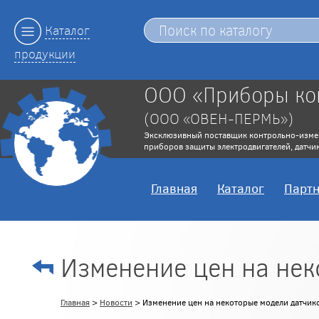
Каталог
продукции
ООО «Приборы ко
(ООО «ОВЕН-ПЕРМЬ»)
Эксклюзивный поставщик контрольно-изме
приборов защиты электродвигателей, датчик
Главная
Каталог
Парт
Изменение цен на нек
Главная
>
Новости
> Изменение цен на некоторые модели датчик