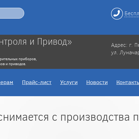
Беспл
нтроля и Привод»
Адрес: г. 
ул. Лунача
рительных приборов,
ов и приводов.
нерам
Прайс-лист
Услуги
Новости
Контакт
снимается с производства 