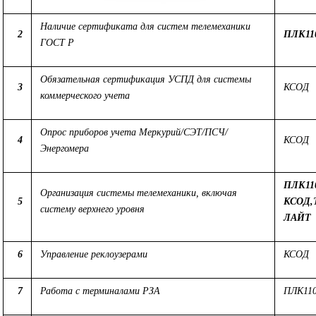
Наличие сертификата для систем телемеханики
2
ПЛК11
ГОСТ Р
Обязательная сертификация УСПД для системы
3
КСОД
коммерческого учета
Опрос приборов учета Меркурий/СЭТ/ПСЧ/
4
КСОД
Энергомера
ПЛК110
Организация системы телемеханики, включая
5
КСОД
систему верхнего уровня
ЛАЙТ
6
Управление реклоузерами
КСОД
7
Работа с терминалами РЗА
ПЛК110