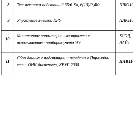
8
Телемеханика подстанций 35/6 Кв, 6(10)/0,4Кв
ПЛК110
9
Управление ячейкой КРУ
ПЛК110
Мониторинг параметров электросети с
КСОД,
10
использованием приборов учета ЭЭ
ЛАЙТ
Сбор данных с подстанции и передача в Пирамида-
11
ПЛК11
сети, ОИК-диспетчер, КРУГ-2000