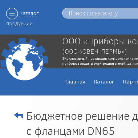
Каталог
продукции
ООО «Приборы ко
(ООО «ОВЕН-ПЕРМЬ»)
Эксклюзивный поставщик контрольно-изме
приборов защиты электродвигателей, датчик
Главная
Каталог
Парт
Бюджетное решение д
с фланцами DN65