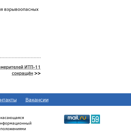
вня взрывоопасных
змерителей ИТП-11
сокращён
>>
нтакты
Вакансии
, касающаяся
 информационный
й положениями