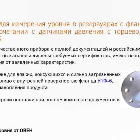
для измерения уровня в резервуарах с фл
четании с датчиками давления с торцево
5
ечественного прибора с полной документацией и российски
тные аналоги лишены требуемых сертификатов, имеют непо
я от заявленных характеристик.
же для вязких, коксующихся и сильно загрязнённых
длицо с внутренней поверхностью фланца
УПФ-6
,
накопления продукта
сроки поставки при полном комплекте документов и
ровня от ОВЕН