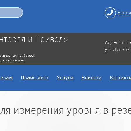
Беспл
нтроля и Привод»
Адрес: г. 
ул. Лунача
рительных приборов,
ов и приводов.
нерам
Прайс-лист
Услуги
Новости
Контакт
ля измерения уровня в рез