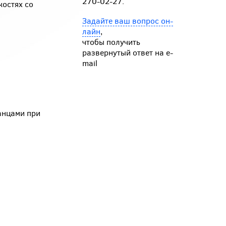
270-02-27.
костях со
Задайте ваш вопрос он-
лайн
,
чтобы получить
развернутый ответ на e-
mail
анцами при