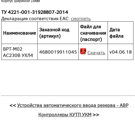
Корпус шириной 18мм
ТУ 4221-001-31928807-2014
Декларация соответствия EAC:
смотреть
Файл для
Заказной код
Дата
Наименование
скачивания
(артикул)
файла
(паспорт)
ВРТ-М02
4680019911045
v04.06.18
Скачать
АС230В УХЛ4
<<
Устройства автоматического ввода резерва - АВР
Контроллеры КУТП УКМ
>>