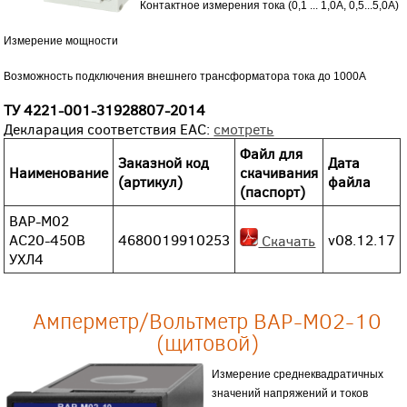
Контактное измерения тока (0,1 ... 1,0А, 0,5...5,0А)
Измерение мощности
Возможность подключения внешнего трансформатора тока до 1000А
ТУ
4221-001-31928807-2014
Декларация соответствия EAC:
смотреть
Файл для
Заказной код
Дата
Наименование
скачивания
(артикул)
файла
(паспорт)
ВАР-М02
АС20-450В
4680019910253
v08.12.17
Скачать
УХЛ4
Амперметр/Вольтметр ВАР-М02-10
(щитовой)
Измерение среднеквадратичных
значений напряжений и токов