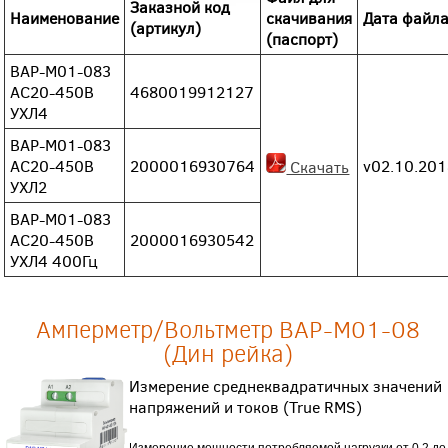
Заказной код
Наименование
скачивания
Дата файл
(артикул)
(паспорт)
ВАР-М01-083
АС20-450В
4680019912127
УХЛ4
ВАР-М01-083
АС20-450В
2000016930764
v02.10.20
Скачать
УХЛ2
ВАР-М01-083
АС20-450В
2000016930542
УХЛ4 400Гц
Амперметр/Вольтметр ВАР-М01-08
(Дин рейка)
Измерение среднеквадратичных значений
напряжений и токов (True RMS)