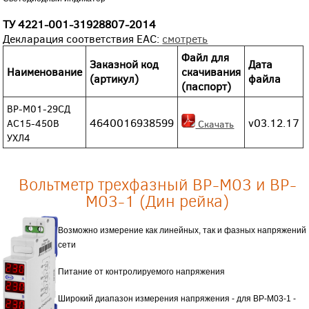
ТУ 4221-001-31928807-2014
Декларация соответствия EAC:
смотреть
Файл для
Заказной код
Дата
Наименование
скачивания
(артикул)
файла
(паспорт)
ВР-М01-29СД
4640016938599
v03.12.17
АС15-450В
Скачать
УХЛ4
Вольтметр трехфазный ВР-М03 и ВР-
М03-1 (Дин рейка)
Возможно измерение как линейных, так и фазных напряжений
сети
Питание от контролируемого напряжения
Широкий диапазон измерения напряжения - для ВР-М03-1 -