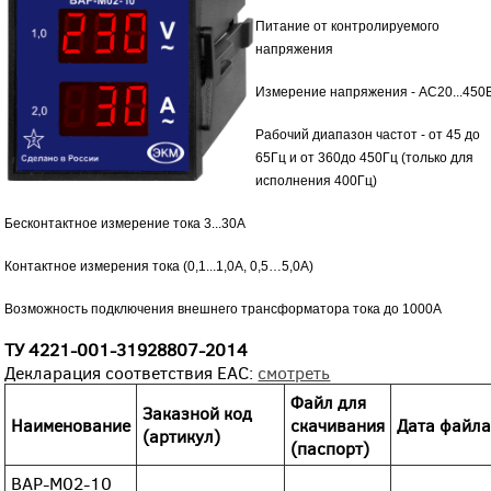
Питание от контролируемого
напряжения
Измерение напряжения - АС20...450
Рабочий диапазон частот - от 45 до
65Гц и от 360до 450Гц (только для
исполнения 400Гц)
Бесконтактное измерение тока 3...30А
Контактное измерения тока (0,1...1,0А, 0,5…5,0А)
Возможность подключения внешнего трансформатора тока до 1000А
ТУ
4221-001-31928807-2014
Декларация соответствия EAC:
смотреть
Файл для
Заказной код
Наименование
скачивания
Дата файл
(артикул)
(паспорт)
ВАР-М02-10