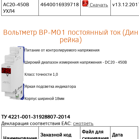
АС20-450В
4640016939718
v13.12.201
Скачать
УХЛ4
Вольтметр ВР-М01 постоянный ток (Дин
рейка)
Питание от контролируемого напряжения
Широкий диапазон измерения напряжения - DС20 - 450В
Класс точности 1,0
Яркая подсветка индикатора
Корпус шириной 18мм
ТУ
4221-001-31928807-2014
Декларация соответствия EAC:
смотреть
Файл для
Заказной код
Дата
Наименование
скачивания