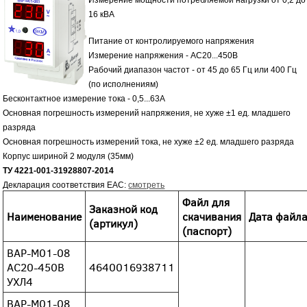
Измерение мощности потребляемой нагрузки от 0,2 до
16 кВА
Питание от контролируемого напряжения
Измерение напряжения - АС20...450В
Рабочий диапазон частот - от 45 до 65 Гц или 400 Гц
(по исполнениям)
Бесконтактное измерение тока - 0,5...63А
Основная погрешность измерений напряжения, не хуже ±1 ед. младшего
разряда
Основная погрешность измерений тока, не хуже ±2 ед. младшего разряда
Корпус шириной 2 модуля (35мм)
ТУ
4221-001-31928807-2014
Декларация соответствия EAC:
смотреть
Файл для
Заказной код
Наименование
скачивания
Дата файл
(артикул)
(паспорт)
ВАР-М01-08
АС20-450В
4640016938711
УХЛ4
ВАР-М01-08