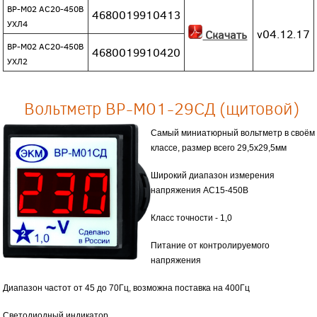
ВР-М02 АС20-450В
4680019910413
УХЛ4
v04.12.17
Скачать
ВР-М02 АС20-450В
4680019910420
УХЛ2
Вольтметр ВР-М01-29СД (щитовой)
Самый миниатюрный вольтметр в своём
классе, размер всего 29,5х29,5мм
Широкий диапазон измерения
напряжения АС15-450В
Класс точности - 1,0
Питание от контролируемого
напряжения
Диапазон частот от 45 до 70Гц, возможна поставка на 400Гц
Светодиодный индикатор