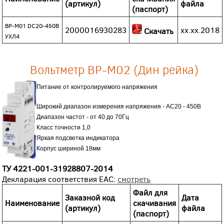
(артикул)
файла
(паспорт)
ВР-М01 DС20-450В
2000016930283
хх.хх.2018
Скачать
УХЛ4
Вольтметр ВР-М02 (Дин рейка)
Питание от контролируемого напряжения
Широкий диапазон измерения напряжения - АС20 - 450В
Диапазон частот - от 40 до 70Гц
Класс точности 1,0
Яркая подсветка индикатора
Корпус шириной 18мм
ТУ
4221-001-31928807-2014
Декларация соответствия EAC:
смотреть
Файл для
Заказной код
Дата
Наименование
скачивания
(артикул)
файла
(паспорт)