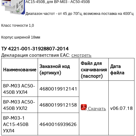
АС15-450В, для ВР-М03 - AC50-450В
Диапазон частот - от 45 до 70Гц, возможна поставка на 400Гц
Класс точности 1,0
Корпус шириной 18мм
ТУ
4221-001-31928807-2014
Декларация соответствия EAC:
смотреть
Файл для
Заказной код
Дата
Наименование
скачивания
(артикул)
файла
(паспорт)
ВР-М03 АС50-
4680019912141
450В УХЛ4
ВР-М03 АС50-
4680019912158
450В УХЛ2
v06.07.18
Скачать
ВР-М03-1
АС15-450В
4640016939626
УХЛ4