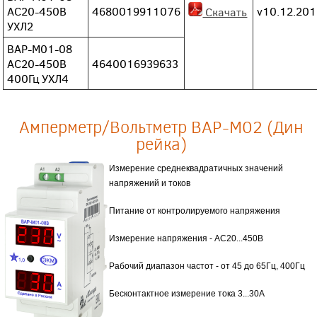
АС20-450В
4680019911076
v10.12.20
Скачать
УХЛ2
ВАР-М01-08
АС20-450В
4640016939633
400Гц УХЛ4
Амперметр/Вольтметр ВАР-М02 (Дин
рейка)
Измерение среднеквадратичных значений
напряжений и токов
Питание от контролируемого напряжения
Измерение напряжения - АС20...450В
Рабочий диапазон частот - от 45 до 65Гц, 400Гц
Бесконтактное измерение тока 3...30А