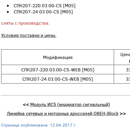
СПК207-220.03.00-CS [М05]
СПК207-24.03.00-CS [М05]
сняты с производства.
Условия поставки и цены:
Цена
Модификация
СПК207-220.03.00-CS-WEB [М05]
3
СПК207-24.03.00-CS-WEB [М05]
3
<<
Модуль ИС5 (индикатор сигнальный)
Линейка сетевых и моторных дросселей ОВЕН-Block
>>
Страница опубликована: 12.04.2017 г.