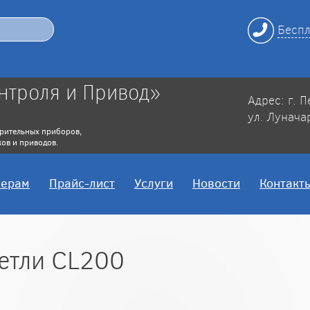
Беспл
нтроля и Привод»
Адрес: г. 
ул. Лунача
рительных приборов,
ов и приводов.
нерам
Прайс-лист
Услуги
Новости
Контакт
етли CL200