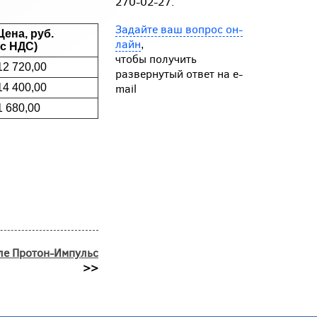
270-02-27.
Задайте ваш вопрос он-
Цена, руб.
лайн
,
(с НДС)
чтобы получить
12 720,00
развернутый ответ на e-
mail
14 400,00
1 680,00
ле Протон-Импульс
>>