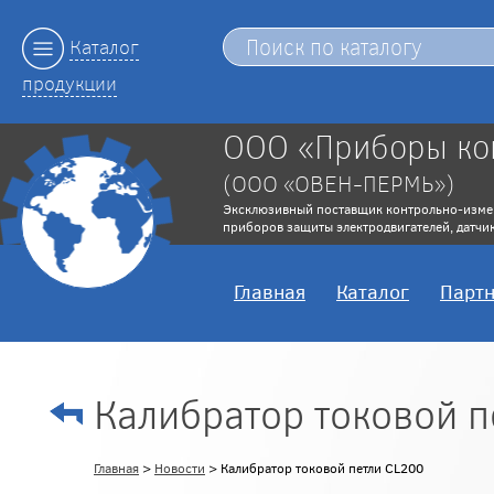
Каталог
продукции
ООО «Приборы ко
(ООО «ОВЕН-ПЕРМЬ»)
Эксклюзивный поставщик контрольно-изме
приборов защиты электродвигателей, датчик
Главная
Каталог
Парт
Калибратор токовой п
Главная
>
Новости
> Калибратор токовой петли CL200