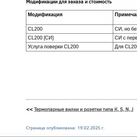
Модификации для заказа и стоимость
Модификация
Примеча
CL200
СИ, но б
CL200 [СИ]
СИ с пер
Услуга поверки CL200
Для CL200
<<
Термопарные вилки и розетки типа К, S, N, J
Страница опубликована: 19.02.2025 г.