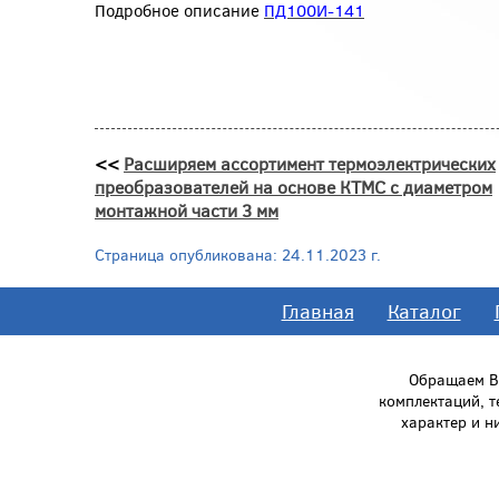
Подробное описание
ПД100И-141
<<
Расширяем ассортимент термоэлектрических
преобразователей на основе КТМС с диаметром
монтажной части 3 мм
Страница опубликована: 24.11.2023 г.
Главная
Каталог
Обращаем Ва
комплектаций, 
характер и н