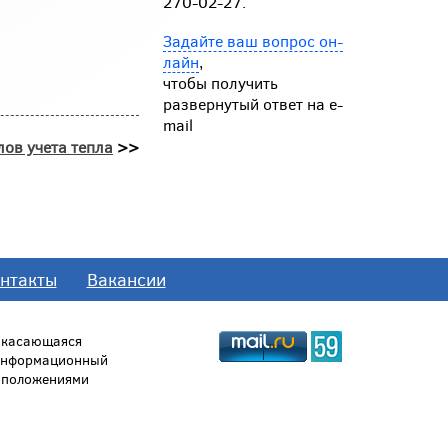
270-02-27.
Задайте ваш вопрос он-
лайн
,
чтобы получить
развернутый ответ на e-
mail
лов учета тепла
>>
нтакты
Вакансии
, касающаяся
 информационный
й положениями