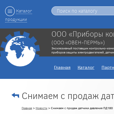
Каталог
продукции
ООО «Приборы ко
(ООО «ОВЕН-ПЕРМЬ»)
Эксклюзивный поставщик контрольно-изме
приборов защиты электродвигателей, датчик
Главная
Каталог
Парт
Снимаем с продаж да
Главная
>
Новости
> Снимаем с продаж датчики давления ПД180