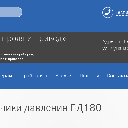
Беспл
нтроля и Привод»
Адрес: г. 
ул. Лунача
рительных приборов,
ов и приводов.
нерам
Прайс-лист
Услуги
Новости
Контакт
тчики давления ПД180