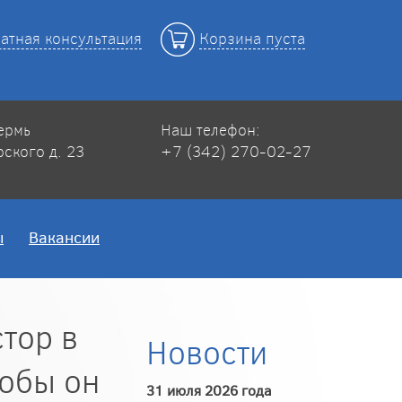
атная консультация
Корзина пуста
Пермь
Наш телефон:
рского д. 23
+7 (342) 270-02-27
ы
Вакансии
тор в
Новости
тобы он
31 июля 2026 года