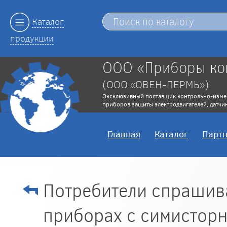
Каталог
продукции
ООО «Приборы ко
(ООО «ОВЕН-ПЕРМЬ»)
Эксклюзивный поставщик контрольно-изме
приборов защиты электродвигателей, датчик
Главная
Каталог
Парт
Потребители спрашива
приборах с симисторн