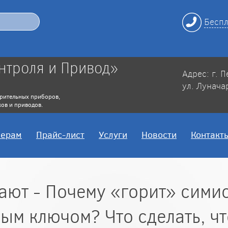
Беспл
нтроля и Привод»
Адрес: г. 
ул. Лунача
рительных приборов,
ов и приводов.
нерам
Прайс-лист
Услуги
Новости
Контакт
ют - Почему «горит» симис
ым ключом? Что сделать, ч