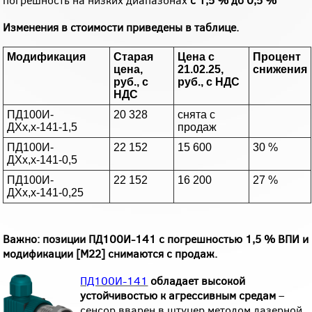
Изменения в стоимости приведены в таблице.
Модификация
Старая
Цена с
Процент
цена,
21.02.25,
снижения
руб., с
руб., с НДС
НДС
ПД100И-
20 328
снята с
ДХх,х-141-1,5
продаж
ПД100И-
22 152
15 600
30 %
ДХх,х-141-0,5
ПД100И-
22 152
16 200
27 %
ДХх,х-141-0,25
Важно: позиции ПД100И-141 с погрешностью 1,5 % ВПИ и
модификации [М22] снимаются с продаж.
ПД100И-141
обладает высокой
устойчивостью к агрессивным средам
–
сенсор вварен в штуцер методом лазерной