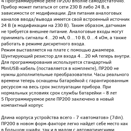
4 Программируемое реле ПР200 вполне самодостаточно.
Прибор может питаться от сети 230 В либо 24 В, в
зависимости от модификации. Для питания аналоговых
каналов ввода/вывода имеется свой встроенный источник
24 В (в модификации на 230 В). Таким образом, датчикам
не требуется внешнее питание. Аналоговые входы могут
принимать сигналы 4…20 мА, 0…10 В, 0…4 кОм, а также
работать в режиме дискретного входа.
Режим выставляется на плате с помощью джампера.
Шунтирующий резистор для входа 4…20 мА теперь внутри.
Для программирования используется стандартный
MiniUSB-кабель (поставляется в комплекте), ПР200 не
нужны дополнительные преобразователи. Часы реального
времени теперь оснащены батарейкой с гарантированным
ресурсом на весь срок эксплуатации прибора. При
нормальных условиях срок службы батарейки – 8 лет
5 Программируемое реле ПР200 заключено в новый
компактный корпус
Длина корпуса устройства всего - 7 «автоматов» (7din).
ПР200 в новом форм-факторе легко найдет себе место как
в большом шкафу, так и в малом с автоматическими