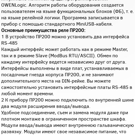
OWENLogic. Алгоритм работы оборудования создается
пользователем на языке функциональных блоков (ФБ), т. е.
на языке релейной логики. Программа записывается в
прибор с помощью стандартного MiniUSB-кабеля.
Основные преимущества реле ПР200:
1 В устройство ПР200 можно установить два интерфейса
RS-485
Каждый интерфейс может работать как в режиме Master,
так и в режиме Slave (ModBus RTU/ASCII). Обмен по
каждому интерфейсу ведется независимо друг от друга.
Интерфейсы выполнены в виде плат, устанавливаемых в
посадочные гнезда корпуса ПР200, и не занимают
дополнительного места на DIN-рейке. Вы можете
самостоятельно установить интерфейсные платы RS-485 в
любой момент времени.
2 К прибору ПР200 можно подключить по внутренней шине
два модуля расширения ввода/вывода.
Удобное подсоединение, съем и замена модуля даже при
плотном монтаже в ограниченном пространстве шкафа.
Модули ввода/вывода имеют внутреннюю гальваническую
развязку. Модули имеют свое независимое питание, что