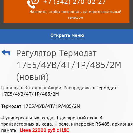
+7 (342) 270-02-27
Нажмите, чтобы позвонить на многоканальный
телефон
Открыть меню
Регулятор Термодат
17Е5/4УВ/4Т/1Р/485/2М
(новый)
Главная
>
Каталог
>
Акции. Распродажа
> Термодат
17Е5/4УВ/4Т/1Р/485/2М
Термодат 17Е5/4УВ/4Т/1Р/485/2М
4 универсальных входа, 1 дискретный вход, 4
транзисторных выхода, 1 реле, интерфейс RS485, архивная
память
Цена 22000 руб с НДС