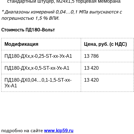
стандартный штуцер, М24х1,5 торцевая мембрана
* Диапазоны измерений 0,04…0,1 МПа выпускаются с
погрешностью 1,5 % ВПИ.
Стоимость ПД180-Вольт
Модификация
Цена, руб. (с НДС)
ПД180-ДХх,х-0,25-ST-хх-Ух-А1
13 786
ПД180-ДХх,х-0,5-ST-хх-Ух-А1
13 420
ПД180-ДХ0,04…0,1-1,5-ST-хх-
13 420
Ух-А1
подробно на сайте
www.kip59.ru