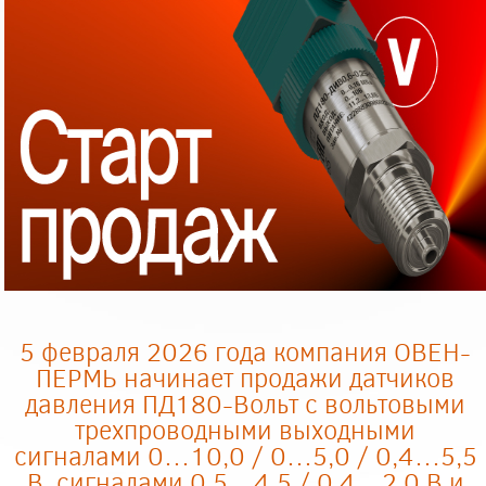
5 февраля 2026 года компания ОВЕН-
ПЕРМЬ начинает продажи датчиков
давления ПД180-Вольт с вольтовыми
трехпроводными выходными
сигналами 0…10,0 / 0…5,0 / 0,4…5,5
В, сигналами 0,5…4,5 / 0,4…2,0 В и