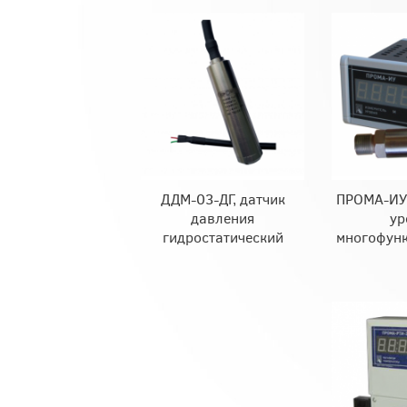
ДДМ-03-ДГ, датчик
ПРОМА-ИУ,
давления
ур
гидростатический
многофун