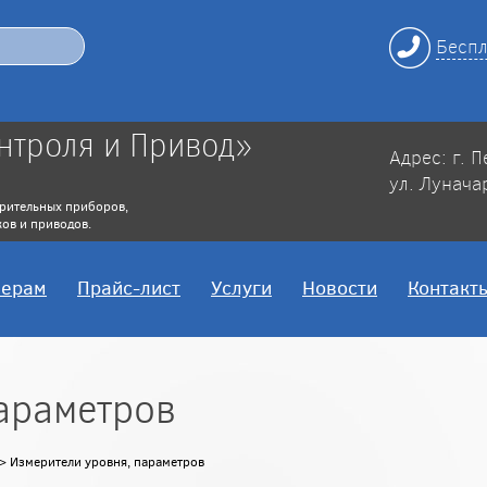
Беспл
нтроля и Привод»
Адрес: г. 
ул. Лунача
рительных приборов,
ов и приводов.
нерам
Прайс-лист
Услуги
Новости
Контакт
араметров
> Измерители уровня, параметров