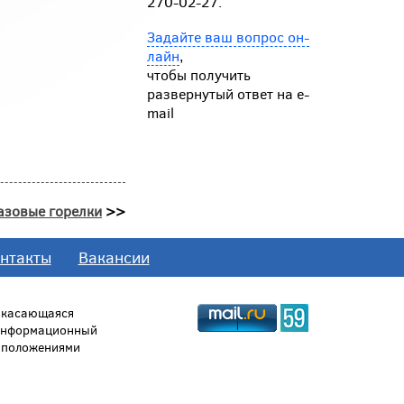
270-02-27.
Задайте ваш вопрос он-
лайн
,
чтобы получить
развернутый ответ на e-
mail
азовые горелки
>>
нтакты
Вакансии
, касающаяся
 информационный
й положениями