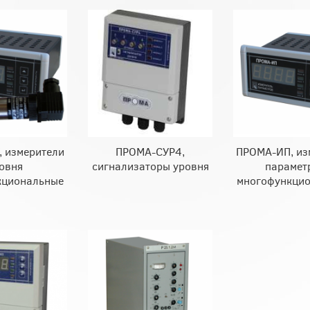
 измерители
ПРОМА-СУР4,
ПРОМА-ИП, из
овня
сигнализаторы уровня
парамет
кциональные
многофункци