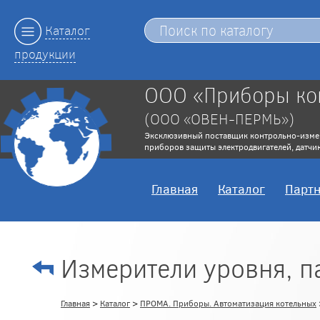
Каталог
продукции
ООО «Приборы ко
(ООО «ОВЕН-ПЕРМЬ»)
Эксклюзивный поставщик контрольно-изме
приборов защиты электродвигателей, датчик
Главная
Каталог
Парт
Измерители уровня, п
Главная
>
Каталог
>
ПРОМА. Приборы. Автоматизация котельных