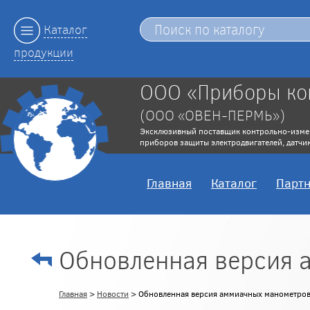
Каталог
продукции
ООО «Приборы ко
(ООО «ОВЕН-ПЕРМЬ»)
Эксклюзивный поставщик контрольно-изме
приборов защиты электродвигателей, датчик
Главная
Каталог
Парт
Обновленная версия 
Главная
>
Новости
> Обновленная версия аммиачных манометров