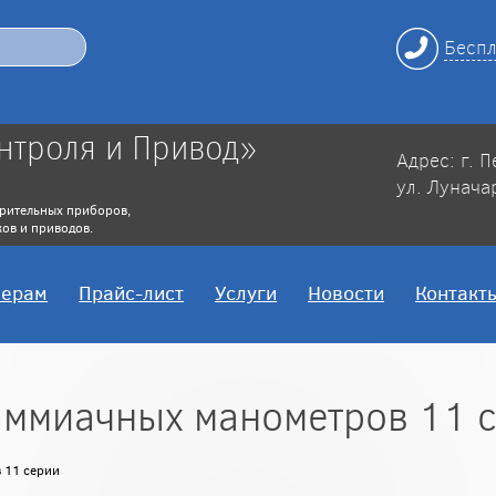
Беспл
нтроля и Привод»
Адрес: г. 
ул. Лунача
рительных приборов,
ов и приводов.
нерам
Прайс-лист
Услуги
Новости
Контакт
аммиачных манометров 11 
 11 серии