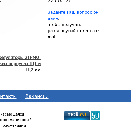
270-02-27.
Задайте ваш вопрос он-
лайн
,
чтобы получить
развернутый ответ на e-
mail
регуляторы 2ТРМ0-
овых корпусах Щ1 и
Щ2
>>
нтакты
Вакансии
, касающаяся
 информационный
й положениями