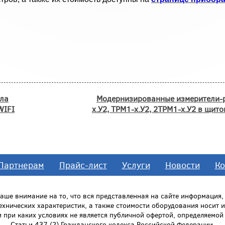
ола
Модернизированные измерители-
WIFI
х.У2, ТРМ1-х.У2, 2ТРМ1-х.У2 в щит
Партнерам
Прайс-лист
Услуги
Новости
Ко
ше внимание на то, что вся представленная на сайте информация
технических характеристик, а также стоимости оборудования носит
и при каких условиях не является публичной офертой, определяемо
Статьи 437 (2) Гражданского кодекса Российской Федерации.