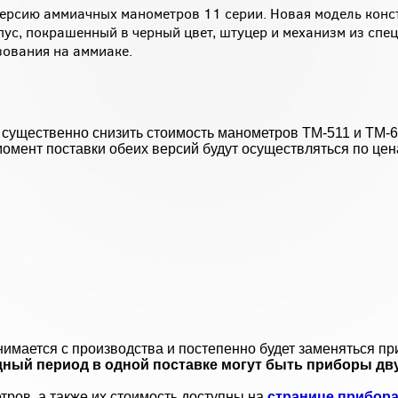
рсию аммиачных манометров 11 серии. Новая модель конс
пус, покрашенный в черный цвет, штуцер и механизм из спе
зования на аммиаке.
существенно снизить стоимость манометров ТМ-511 и ТМ-6
момент поставки обеих версий будут осуществляться по це
имается с производства и постепенно будет заменяться п
ный период в одной поставке могут быть приборы дву
ров, а также их стоимость доступны на
странице прибора