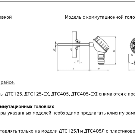
нной головкой Модель с коммутационной головк
райсе.
ы ДТС125, ДТС125-EX, ДТС405, ДТС405-EXI снимаются с пр
оммутационных головках
.
уры указанных моделей необходимо предлагать клиенту зам
ставлять только на модели ДТС125Л и ДТС405Л с пластиков