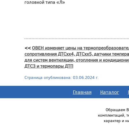
головкой типа «Л»
<<
ОВЕН изменяет цены на термопреобразовате
сопротивления ДТСхх4, ДТСхх5, датчики темпер
для систем вентиляции, отопления и кондицион
ДТС3 и термопары ДТП
Страница опубликована: 03.06.2024 г.
Главная
Каталог
Обращаем Ва
комплектаций, 
характер и н