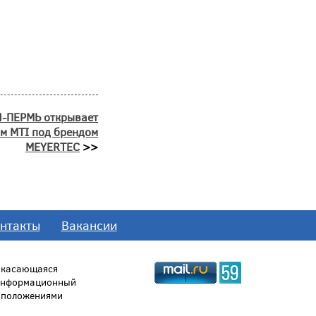
Н-ПЕРМЬ открывает
м MTI под брендом
MEYERTEC
>>
нтакты
Вакансии
, касающаяся
 информационный
й положениями