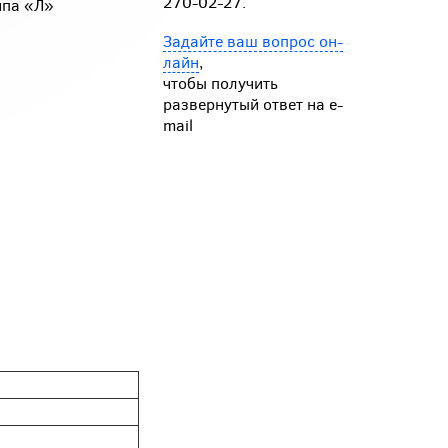
270-02-27.
а «Л»
Задайте ваш вопрос он-
лайн
,
чтобы получить
развернутый ответ на e-
mail