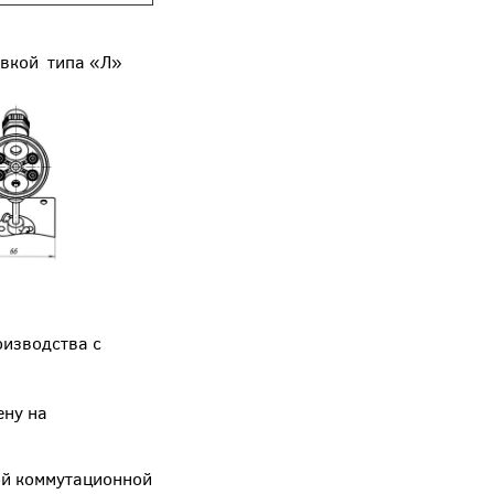
ой типа «Л»
оизводства с
ену на
ой коммутационной