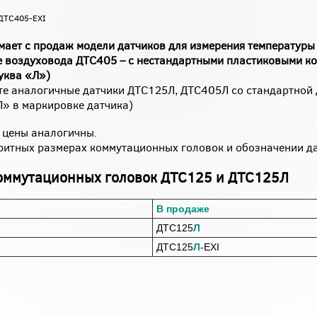
 ДТС405-EXI
мает с продаж модели датчиков для измерения температур
ле воздуховода ДТС405 – с нестандартными пластиковыми 
уква «Л»)
е аналогичные датчики ДТС125Л, ДТС405Л со стандартной 
Л» в маркировке датчика)
 цены аналогичны.
ритных размерах коммутационных головок и обозначении д
коммутационных головок ДТС125 и ДТС125Л
В продаже
ДТС125
Л
ДТС125
Л
-EXI