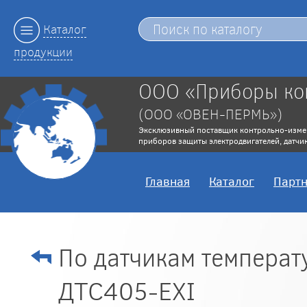
Каталог
продукции
ООО «Приборы ко
(ООО «ОВЕН-ПЕРМЬ»)
Эксклюзивный поставщик контрольно-изме
приборов защиты электродвигателей, датчик
Главная
Каталог
Парт
По датчикам темпера
ДТС405-EXI