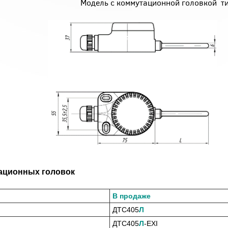
3ххх Модель с коммутационной головкой тип
ационных головок
В продаже
ДТС405
Л
ДТС405
Л
-EXI