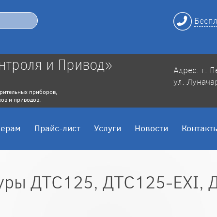
Беспл
нтроля и Привод»
Адрес: г. 
ул. Лунача
рительных приборов,
ов и приводов.
нерам
Прайс-лист
Услуги
Новости
Контакт
туры ДТС125, ДТС125-EXI, 