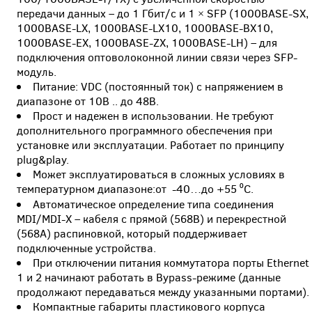
передачи данных – до 1 Гбит/с и 1 × SFP (1000BASE-SX,
1000BASE-LX, 1000BASE-LX10, 1000BASE-BX10,
1000BASE-EX, 1000BASE-ZX, 1000BASE-LH) – для
подключения оптоволоконной линии связи через SFP-
модуль.
Питание: VDC (постоянный ток) с напряжением в
диапазоне от 10В .. до 48В.
Прост и надежен в использовании. Не требуют
дополнительного программного обеспечения при
установке или эксплуатации. Работает по принципу
plug&play.
Может эксплуатироваться в сложных условиях в
температурном диапазоне:от -40…до +55 ⁰С.
Автоматическое определение типа соединения
MDI/MDI-X – кабеля с прямой (568В) и перекрестной
(568А) распиновкой, который поддерживает
подключенные устройства.
При отключении питания коммутатора порты Ethernet
1 и 2 начинают работать в Bypass-режиме (данные
продолжают передаваться между указанными портами).
Компактные габариты пластикового корпуса