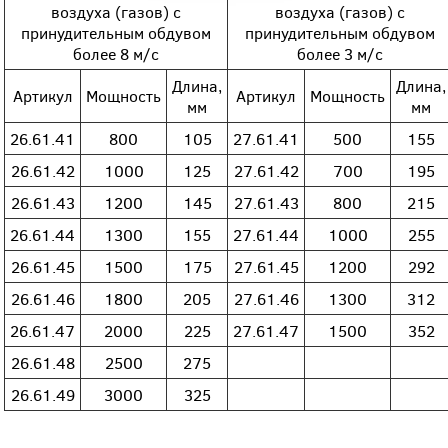
воздуха (газов) с
воздуха (газов) с
принудительным обдувом
принудительным обдувом
более 8 м/с
более 3 м/с
Длина,
Длина,
Артикул
Мощность
Артикул
Мощность
мм
мм
26.61.41
800
105
27.61.41
500
155
26.61.42
1000
125
27.61.42
700
195
26.61.43
1200
145
27.61.43
800
215
26.61.44
1300
155
27.61.44
1000
255
26.61.45
1500
175
27.61.45
1200
292
26.61.46
1800
205
27.61.46
1300
312
26.61.47
2000
225
27.61.47
1500
352
26.61.48
2500
275
26.61.49
3000
325