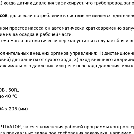
) когда датчик давления зафиксирует, что трубопровод зап
сов
, даже если потребление в системе не меняется длительн
нном простое насоса он автоматически кратковременно запу
е из-за осадка в рабочей части.
стема могла автоматически перезапустится в случае сбоя и 
олнительных внешних органов управления: 1) дистанционны
овня) для защиты от сухого хода; 3) вход внешнего аварийн
аксимального давления, или реле перепада давления, или 
0В , 50Гц
до 40 °C
94 х 206 (мм)
PTIVATOR, за счет изменения рабочей программы контролл
га прикладных задач под требования заказчика, например,