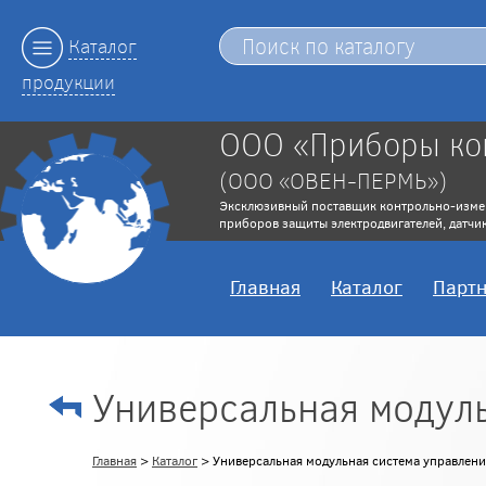
Каталог
продукции
ООО «Приборы ко
(ООО «ОВЕН-ПЕРМЬ»)
Эксклюзивный поставщик контрольно-изме
приборов защиты электродвигателей, датчик
Главная
Каталог
Парт
Универсальная модул
Главная
>
Каталог
> Универсальная модульная система управлени