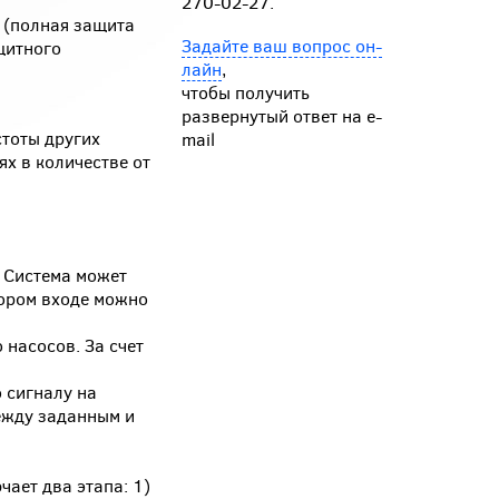
270-02-27.
 (полная защита
Задайте ваш вопрос он-
щитного
лайн
,
чтобы получить
развернутый ответ на e-
тоты других
mail
х в количестве от
. Система может
тором входе можно
 насосов. За счет
о сигналу на
между заданным и
чает два этапа: 1)