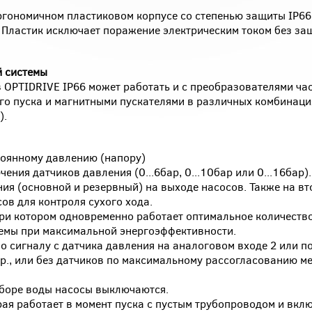
гономичном пластиковом корпусе со степенью защиты IP66
. Пластик исключает поражение электрическим током без за
й системы
OPTIDRIVE IP66 может работать и с преобразователями час
го пуска и магнитными пускателями в различных комбинация
).
оянному давлению (напору)
ения датчиков давления (0...6бар, 0...10бар или 0...16бар)
ния (основной и резервный) на выходе насосов. Также на в
ов для контроля сухого хода.
при котором одновременно работает оптимальное количество
темы при максимальной энергоэффективности.
о сигналу с датчика давления на аналоговом входе 2 или п
 др., или без датчиков по максимальному рассогласованию 
зборе воды насосы выключаются.
рая работает в момент пуска с пустым трубопроводом и вклю