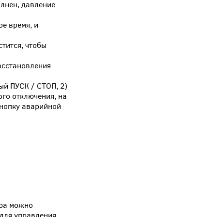
олнен, давление
ое время, и
стится, чтобы
восстановления
й ПУСК / СТОП; 2)
ого отключения, на
кнопку аварийной
ера можно
 для управления