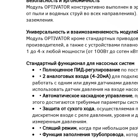
Безопасность и эргономичность
Модуль OPTIVATOR конструктивно выполнен в эр
от пыли и водяных струй во всех направлениях)
заземления.
Универсальность и взаимозаменяемость модуле
Модуль OPTIVATOR кроме стандартных приводов 
производителей, а также с устройствами плавно
1 до 4-х любой мощности (от 100Вт до сотен кВт
Стандартный функционал для насосных систем
•
Полноценное ПИД-регулирование
по пост
•
2 аналоговых входа (4-20мА)
для подключ
работать с одним или двумя датчиками давле
использовать датчик давления на входе насос
•
Автоматическое каскадное управление
, 
этого достигаются требуемые параметры сис
•
Защита от сухого хода
, осуществляемая п
дискретном входе с реле давления, уровня и
измеренным давлениям.
•
Спящий режим
, когда при небольшом ра
•
Функция заполнения трубопровода
, кото