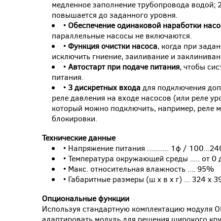
медленное заполнение трубопровода водой; 2
повышается до заданного уровня.
•
Обеспечение одинаковой наработки насо
параллельные насосы не включаются.
•
Функция очистки насоса
, когда при зада
исключить гниение, заиливание и заклинивани
•
Автостарт при подаче питания
, чтобы си
питания.
•
3 дискретных входа
для подключения доп
реле давления на входе насосов (или реле ур
который можно подключить, например, реле м
блокировки.
Технические данные
• Напряжение питания ........... 1ф / 100...24
• Температура окружающей среды ..... от 0 
• Макс. относительная влажность .... 95%
• Габаритные размеры (ш х в х г) ... 324 х 3
Опциональные функции
Используя стандартную комплектацию модуля O
адаптировать модуль для решения широкого кру