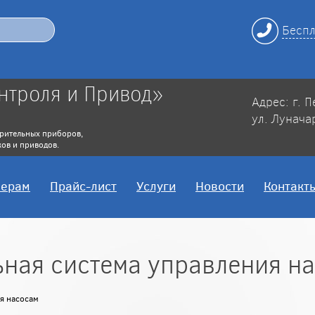
Беспл
нтроля и Привод»
Адрес: г. 
ул. Лунача
рительных приборов,
ов и приводов.
нерам
Прайс-лист
Услуги
Новости
Контакт
ьная система управления н
я насосам