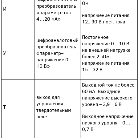
Ом,
преобразователь
И
«параметр–ток
напряжение питания
4…20 мА»
12...30 В пост. тока
Постоянное
цифроаналоговый
напряжение 0…10 В
преобразователь
на внешней нагрузке
У
«параметр–
более 2 кОм,
напряжение 0…
напряжение питания
10 В»
15…32 В
Выходной ток не более
60 мА. Выходное
выход для
напряжение высокого
управления
уровня – 3,9…6 В.
Т
твердотельным
Выходное напряжение
реле
низкого уровня – 0…
0,7 В