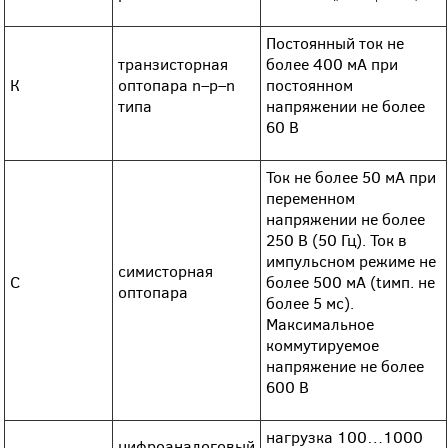
Постоянный ток не
транзисторная
более 400 мА при
К
оптопара n–p–n
постоянном
типа
напряжении не более
60 В
Ток не более 50 мА при
переменном
напряжении не более
250 В (50 Гц). Ток в
импульсном режиме не
симисторная
С
более 500 мА (tимп. не
оптопара
более 5 мс).
Максимальное
коммутируемое
напряжение не более
600 В
нагрузка 100…1000
цифроаналоговый