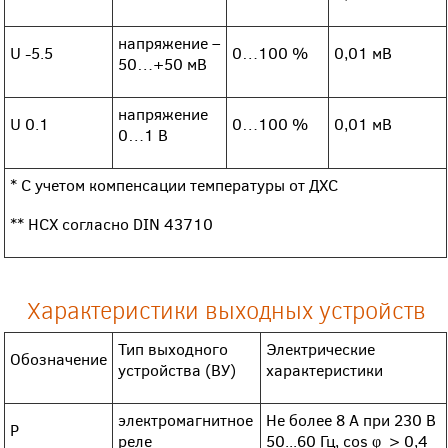
напряжение –
U -5.5
0…100 %
0,01 мВ
50…+50 мВ
напряжение
U 0.1
0…100 %
0,01 мВ
0…1 В
* С учетом компенсации температуры от ДХС
** НСХ согласно DIN 43710
Характеристики выходных устройств
Тип выходного
Электрические
Обозначение
устройства (ВУ)
характеристики
электромагнитное
Не более 8 А при 230 В
Р
реле
50...60 Гц, cos φ > 0,4