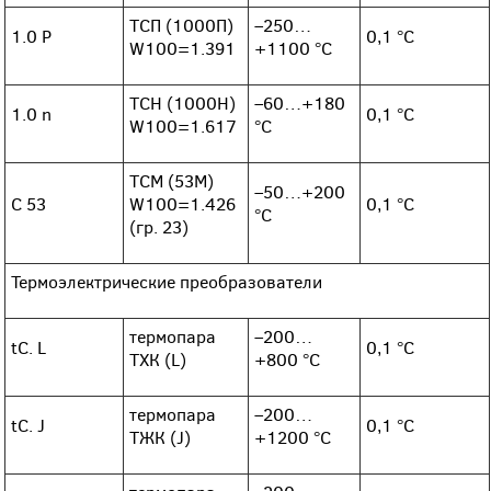
ТСП (1000П)
–250…
1.0 P
0,1 °С
W100=1.391
+1100 °С
ТСН (1000Н)
–60…+180
1.0 n
0,1 °С
W100=1.617
°С
ТСМ (53М)
–50…+200
C 53
W100=1.426
0,1 °С
°С
(гр. 23)
Термоэлектрические преобразователи
термопара
–200…
tC. L
0,1 °С
ТХК (L)
+800 °С
термопара
–200…
tC. J
0,1 °С
ТЖК (J)
+1200 °С