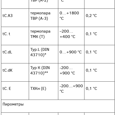
термопара
0…+1800
tC.A3
0,2 °С
ТВР (А-3)
°C
термопара
–200…
tC. t
0,1 °С
ТМК (Т)
+400 °С
Typ.L (DIN
tC.dL
0…+900 °С
0,1 °С
43710)*
Typ К (DIN
-200…
tC.dK
0,1 °С
43710)**
+900 °С
-200....+900
tC. E
ТХКн (Е)
0,1 °С
°С
Пирометры