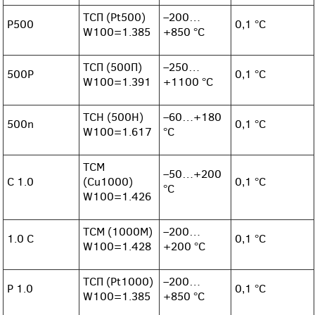
ТСП (Pt500)
–200…
P500
0,1 °С
W100=1.385
+850 °С
ТСП (500П)
–250…
500P
0,1 °С
W100=1.391
+1100 °С
ТСН (500Н)
–60…+180
500n
0,1 °С
W100=1.617
°С
ТСМ
–50…+200
C 1.0
(Cu1000)
0,1 °С
°С
W100=1.426
ТСМ (1000М)
–200…
1.0 C
0,1 °С
W100=1.428
+200 °С
ТСП (Pt1000)
–200…
P 1.0
0,1 °С
W100=1.385
+850 °С