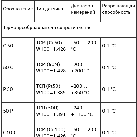
Диапазон
Разрешающая
Обозначение
Тип датчика
измерений
способность
Термопреобразователи сопротивления
ТСМ (Cu50)
–50…+200
C 50
0,1 °С
W100=1.426
°С
ТСМ (50М)
–200…
50 C
0,1 °С
W100=1.428
+200 °С
ТСП (Pt50)
–200…
P 50
0,1 °С
W100=1.385
+850 °С
ТСП (50П)
–240…
50 P
0,1 °С
W100=1.391
+1100 °С
ТСМ (Cu100)
–50…+200
C100
0,1 °С
W100=1.426
°С