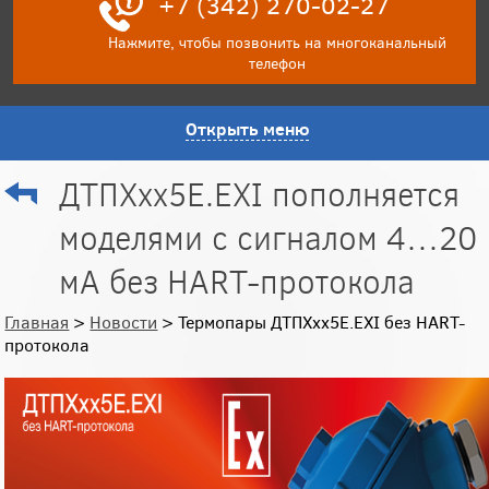
+7 (342) 270-02-27
Нажмите, чтобы позвонить на многоканальный
телефон
Открыть меню
ДТПХхх5Е.EXI пополняется
моделями с сигналом 4…20
мА без HART-протокола
Главная
>
Новости
> Термопары ДТПХхх5Е.EXI без HART-
протокола