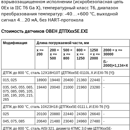
взрывозащищенном исполнении (искробезопасная цепь
0Ex ia IIС Т6 Ga X), температурный класс Т6, диапазон
преобразования температур: -40…+600 °С, выходной
сигнал 4…20 мА, без HART-протокола
Стоимость датчиков ОВЕН ДТПХхх5Е.EXI
Модификация
Длина погружаемой части, мм
x <=
200 <
500 <
800 <
1250
2000 < x <=
200
x <=
x <=
x <=
< x <=
30000
500
800
1250
2000
(L-
2000)×1,134+X
ДТПK до 800 °С, сталь 12Х18Н10Т (ДТПКхх5E-0110L.Х.И.EXI-T6 [Y])
015, 025
18900
19440
20400
21360
22440
-
035, 045, 055, 065,
19440
20040
21000
21960
23280
-
075, 085, 095, 105,
185, 195, 205, 215,
265
ДТПК до 800 °С, сталь 10Х23Н18 (ДТПКхх5E-0111.L.И.EXI-T6 [Y])
025
20100
20880
22440
24360
26640
-
045, 075, 085
20640
21480
23040
24960
27480
-
ДТПK до 800 °С, сталь AISI 321, диаметр КТМС 3,0 мм (ДТПКхх5E-