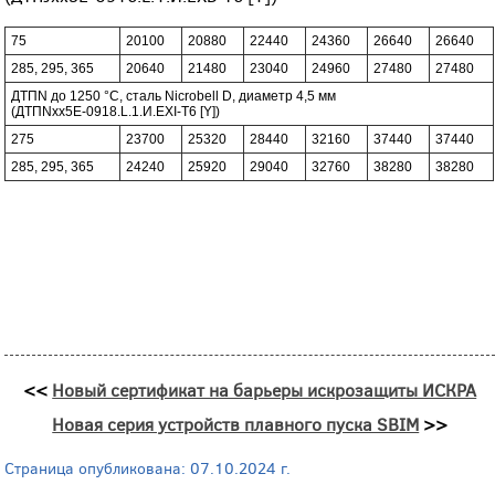
75
20100
20880
22440
24360
26640
26640
285, 295, 365
20640
21480
23040
24960
27480
27480
ДТПN до 1250 °С, сталь Nicrobell D, диаметр 4,5 мм
(ДТПNхх5Е-0918.L.1.И.EXI-T6 [Y])
275
23700
25320
28440
32160
37440
37440
285, 295, 365
24240
25920
29040
32760
38280
38280
<<
Новый сертификат на барьеры искрозащиты ИСКРА
Новая серия устройств плавного пуска SBIM
>>
Страница опубликована: 07.10.2024 г.