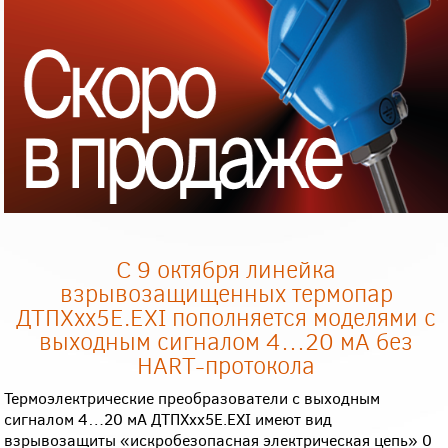
С 9 октября линейка
взрывозащищенных термопар
ДТПХхх5Е.EXI пополняется моделями с
выходным сигналом 4…20 мА без
HART-протокола
Термоэлектрические преобразователи с выходным
сигналом 4…20 мА ДТПХхх5Е.EXI имеют вид
взрывозащиты «искробезопасная электрическая цепь» 0